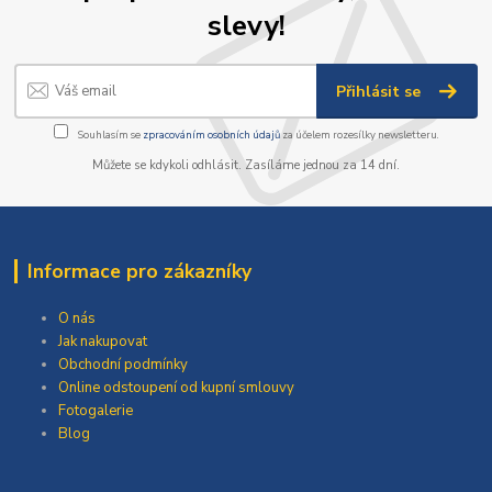
slevy!
Přihlásit se
Souhlasím se
zpracováním osobních údajů
za účelem rozesílky newsletteru.
Můžete se kdykoli odhlásit. Zasíláme jednou za 14 dní.
Informace pro zákazníky
O nás
Jak nakupovat
Obchodní podmínky
Online odstoupení od kupní smlouvy
Fotogalerie
Blog