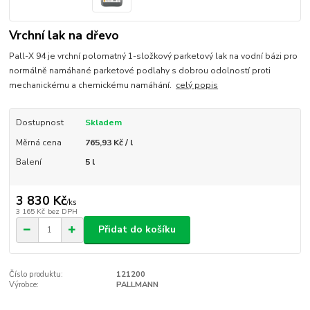
Vrchní lak na dřevo
Pall-X 94 je vrchní polomatný 1-složkový parketový lak na vodní bázi pro
normálně namáhané parketové podlahy s dobrou odolností proti
mechanickému a chemickému namáhání.
celý popis
Dostupnost
Skladem
Měrná cena
765,93 Kč / l
Balení
5 l
3 830 Kč
/
ks
3 165 Kč
bez DPH
Přidat do košíku
Číslo produktu:
121200
Výrobce:
PALLMANN