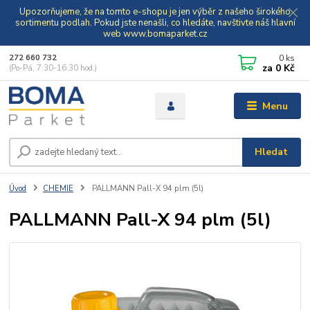
Upozorňujeme, že na tomto e-shopu je jen výběr z našeho širokého
sortimentu podlah. Pokud jste nenašli, co hledáte, navštivte náš hlavní
web www.bomaparket.cz
0
ks
272 660 732
za
0 Kč
(Po-Pá, 7:30-16:30 hod.)
Menu
Hledat
Úvod
CHEMIE
PALLMANN Pall-X 94 plm (5l)
PALLMANN Pall-X 94 plm (5l)