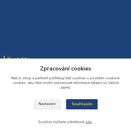
Kontakty
Zpracování cookies
Bomaparket tým
272 660 732
Náš e-shop a partneři potřebují Váš
souhlas
s použitím souborů
cookies, aby Vám mohli zobrazovat informace týkající se Vašich
(Po-Pá, 7:30-16:30 hod.)
zájmů.
info@podlahy1.cz
Souhlasím
Nastavení
Souhlas můžete odmítnout
zde
.