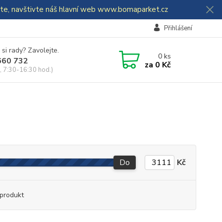
dáte, navštivte náš hlavní web www.bomaparket.cz
Přihlášení
 si rady? Zavolejte.
0
ks
660 732
za
0 Kč
, 7:30-16:30 hod.)
Do
Kč
produkt