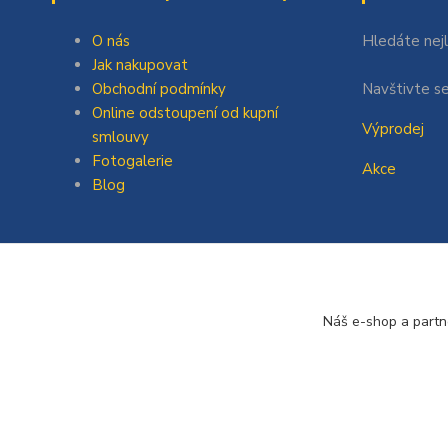
O nás
Hledáte nej
Jak nakupovat
Obchodní podmínky
Navštivte se
Online odstoupení od kupní
Výprodej
smlouvy
Fotogalerie
Akce
Blog
Náš e-shop a partn