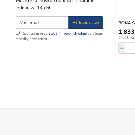
Můžete se kdykoli odhlásit. Zasíláme
jednou za 14 dní.
Přihlásit se
BONA S
1 833
Souhlasím se
zpracováním osobních údajů
za účelem
1 515 K
rozesílky newsletteru.