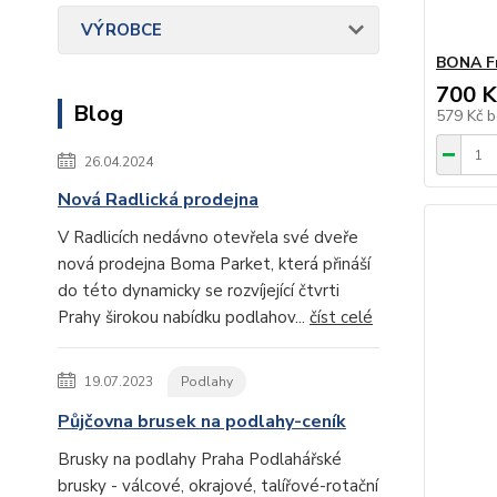
VÝROBCE
BONA Fr
700 K
Blog
579 Kč
b
26.04.2024
Nová Radlická prodejna
V Radlicích nedávno otevřela své dveře
nová prodejna Boma Parket, která přináší
do této dynamicky se rozvíjející čtvrti
Prahy širokou nabídku podlahov...
číst celé
19.07.2023
Podlahy
Půjčovna brusek na podlahy-ceník
Brusky na podlahy Praha Podlahářské
brusky - válcové, okrajové, talířové-rotační