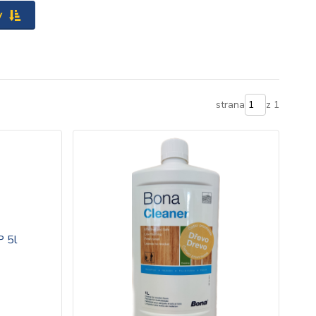
y
strana
z 1