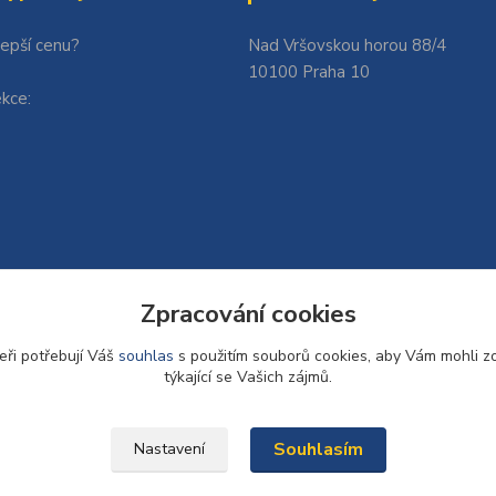
lepší cenu?
Nad Vršovskou horou 88/4
10100 Praha 10
kce:
Zpracování cookies
eři potřebují Váš
souhlas
s použitím souborů cookies, aby Vám mohli z
týkající se Vašich zájmů.
Souhlasím
Nastavení