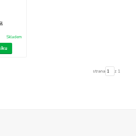
5l
Skladem
šíku
strana
z 1