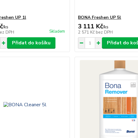
eshen UP 1l
BONA Freshen UP 5l
č
3 111 Kč
/
ks
/
ks
Skladem
ez DPH
2 571 Kč
bez DPH
Přidat do košíku
Přidat do ko