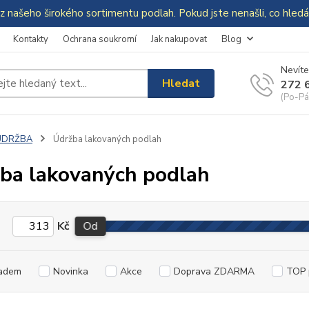
z našeho širokého sortimentu podlah. Pokud jste nenašli, co hle
Kontakty
Ochrana soukromí
Jak nakupovat
Blog
Nevíte
Hledat
272 
(Po-Pá
ÚDRŽBA
Údržba lakovaných podlah
ba lakovaných podlah
Kč
Od
adem
Novinka
Akce
Doprava ZDARMA
TOP 