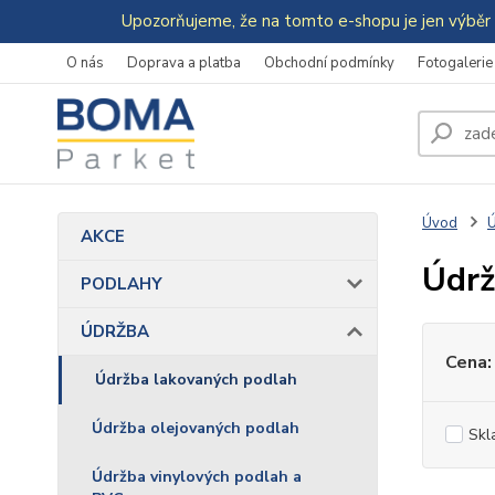
Upozorňujeme, že na tomto e-shopu je jen výběr 
O nás
Doprava a platba
Obchodní podmínky
Fotogalerie
Úvod
AKCE
Údrž
PODLAHY
ÚDRŽBA
Cena:
Údržba lakovaných podlah
Údržba olejovaných podlah
Skl
Údržba vinylových podlah a