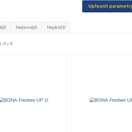
Upřesnit parametr
jší
Nejlevnější
Nejdražší
1-8 z 8