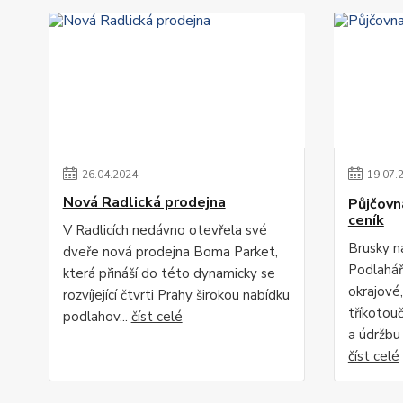
26
.
04
.
2024
19
.
07
.
Nová Radlická prodejna
Půjčovn
ceník
V Radlicích nedávno otevřela své
Brusky n
dveře nová prodejna Boma Parket,
Podlahář
která přináší do této dynamicky se
okrajové,
rozvíjející čtvrti Prahy širokou nabídku
tříkotou
podlahov...
číst celé
a údržbu 
číst celé