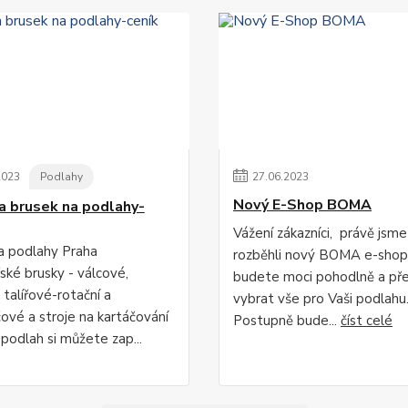
2023
Podlahy
27
.
06
.
2023
Nový E-Shop BOMA
a brusek na podlahy-
Vážení zákazníci, právě jsme
a podlahy Praha
rozběhli nový BOMA e-shop,
ské brusky - válcové,
budete moci pohodlně a př
 talířové-rotační a
vybrat vše pro Vaši podlahu
čové a stroje na kartáčování
Postupně bude...
číst celé
podlah si můžete zap...