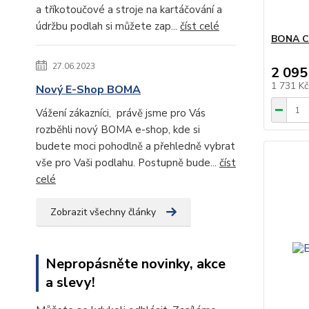
a tříkotoučové a stroje na kartáčování a
údržbu podlah si můžete zap...
číst celé
BONA Cl
27.06.2023
2 095
1 731 K
Nový E-Shop BOMA
Vážení zákazníci, právě jsme pro Vás
rozběhli nový BOMA e-shop, kde si
budete moci pohodlně a přehledně vybrat
vše pro Vaši podlahu. Postupně bude...
číst
celé
Zobrazit všechny články
Nepropásněte novinky, akce
a slevy!