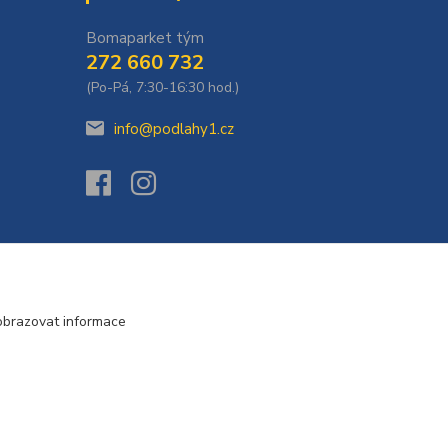
Bomaparket tým
272 660 732
(Po-Pá, 7:30-16:30 hod.)
info@podlahy1.cz
obrazovat informace