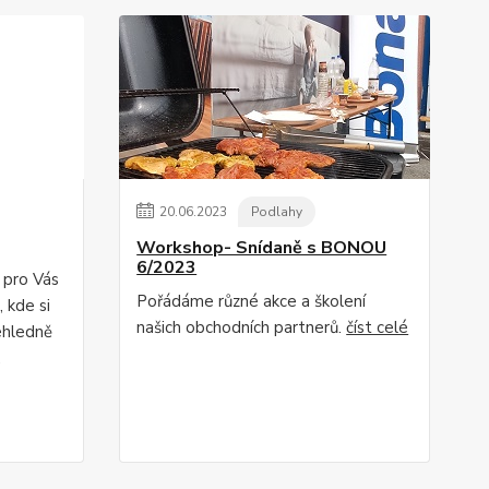
20
.
06
.
2023
Podlahy
Workshop- Snídaně s BONOU
6/2023
 pro Vás
Pořádáme různé akce a školení
 kde si
našich obchodních partnerů.
číst celé
ehledně
.