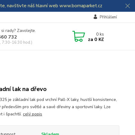
dáte, navštivte náš hlavní web www.bomaparket.cz
Přihlášení
 si rady? Zavolejte.
0
ks
660 732
za
0 Kč
, 7:30-16:30 hod.)
adní lak na dřevo
325 je základní lak pod vrchní Pall-X laky, hustší konsistence,
 především pro světlé a savé dřeviny a sportovní laky. Lze
t i špachtlí.
celý popis
tupnost
Skladem