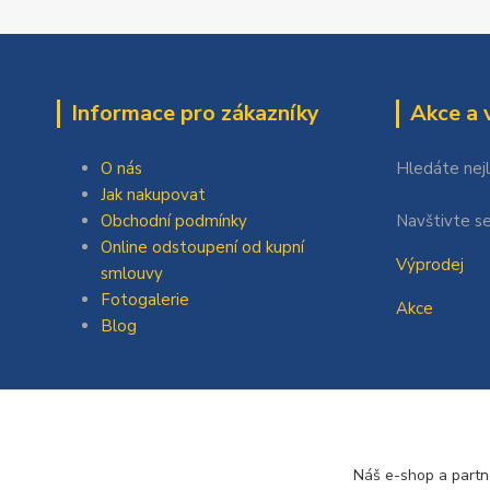
Informace pro zákazníky
Akce a 
O nás
Hledáte nej
Jak nakupovat
Obchodní podmínky
Navštivte se
Online odstoupení od kupní
Výprodej
smlouvy
Fotogalerie
Akce
Blog
Náš e-shop a partn