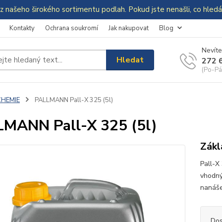
z našeho širokého sortimentu podlah. Pokud jste nenašli, co hle
Kontakty
Ochrana soukromí
Jak nakupovat
Blog
Nevíte
Hledat
272 
(Po-Pá
CHEMIE
PALLMANN Pall-X 325 (5l)
MANN Pall-X 325 (5l)
Zákl
Pall-X 
vhodný
nanáše
Dos