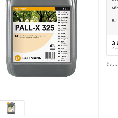
Měr
Bal
3 
2 9
Číslo p