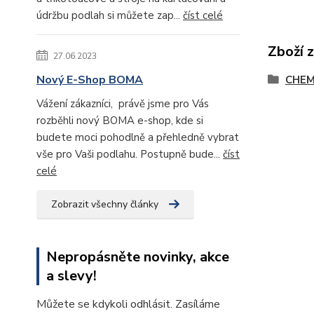
údržbu podlah si můžete zap...
číst celé
Zboží 
27.06.2023
Nový E-Shop BOMA
CHEM
Vážení zákazníci, právě jsme pro Vás
rozběhli nový BOMA e-shop, kde si
budete moci pohodlně a přehledně vybrat
vše pro Vaši podlahu. Postupně bude...
číst
celé
Zobrazit všechny články
Nepropásněte novinky, akce
a slevy!
Můžete se kdykoli odhlásit. Zasíláme