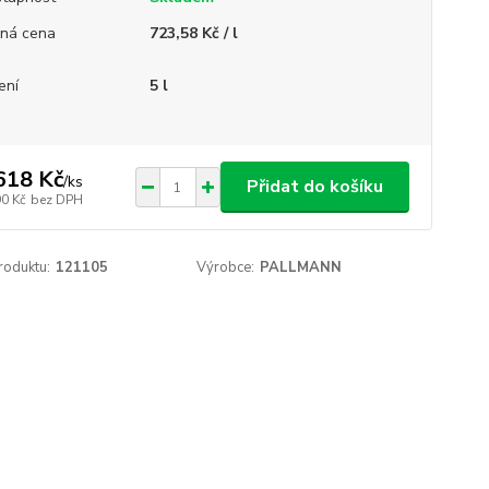
ná cena
723,58 Kč / l
ení
5 l
618 Kč
/
ks
Přidat do košíku
90 Kč
bez DPH
roduktu:
121105
Výrobce:
PALLMANN