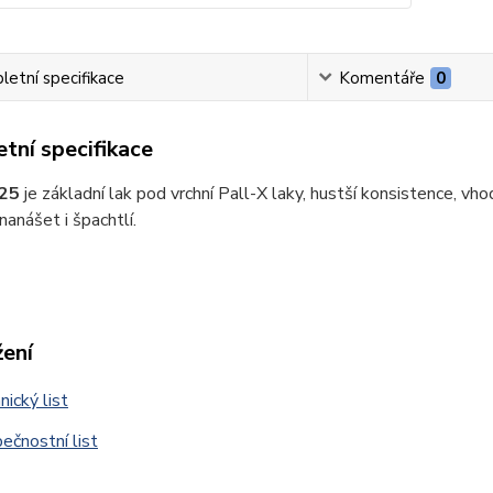
etní specifikace
Komentáře
0
tní specifikace
325
je základní lak pod vrchní Pall-X laky, hustší konsistence, v
nanášet i špachtlí.
žení
ický list
čnostní list