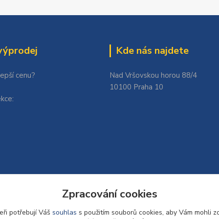
výprodej
Kde nás najdete
lepší cenu?
Nad Vršovskou horou 88/4
10100 Praha 10
kce:
Zpracování cookies
eři potřebují Váš
souhlas
s použitím souborů cookies, aby Vám mohli z