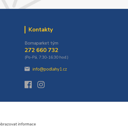
Kontakty
Bomaparket tým
272 660 732
(Po-Pá, 7:30-16:30 hod.)
info@podlahy1.cz
obrazovat informace