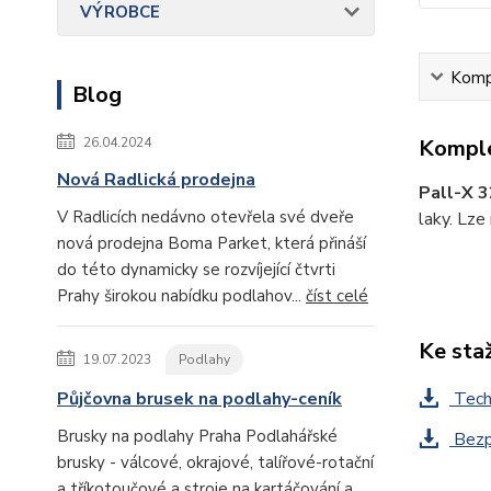
VÝROBCE
Kompl
Blog
Komple
26.04.2024
Nová Radlická prodejna
Pall-X 
V Radlicích nedávno otevřela své dveře
laky. Lze 
nová prodejna Boma Parket, která přináší
do této dynamicky se rozvíjející čtvrti
Prahy širokou nabídku podlahov...
číst celé
Ke sta
19.07.2023
Podlahy
Techn
Půjčovna brusek na podlahy-ceník
Brusky na podlahy Praha Podlahářské
Bezpe
brusky - válcové, okrajové, talířové-rotační
a tříkotoučové a stroje na kartáčování a