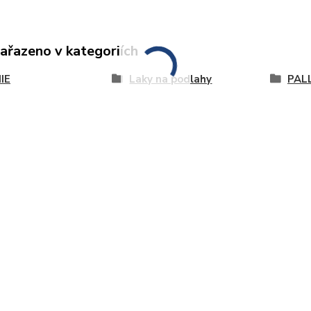
zařazeno v kategoriích
IE
Laky na podlahy
PAL