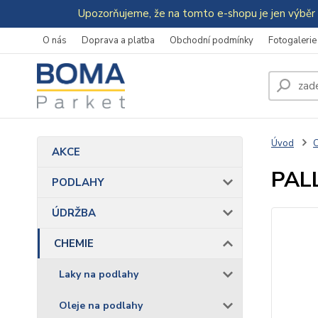
Upozorňujeme, že na tomto e-shopu je jen výběr 
O nás
Doprava a platba
Obchodní podmínky
Fotogalerie
Úvod
AKCE
PALL
PODLAHY
ÚDRŽBA
CHEMIE
Laky na podlahy
Oleje na podlahy