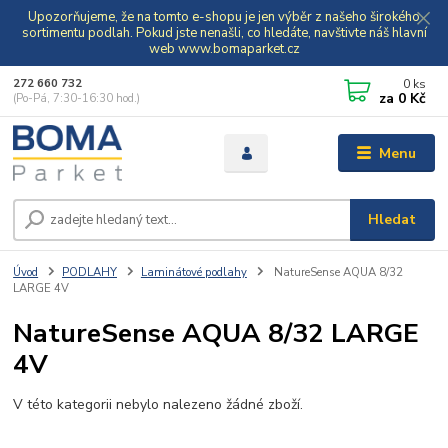
Upozorňujeme, že na tomto e-shopu je jen výběr z našeho širokého
sortimentu podlah. Pokud jste nenašli, co hledáte, navštivte náš hlavní
web www.bomaparket.cz
0
ks
272 660 732
za
0 Kč
(Po-Pá, 7:30-16:30 hod.)
Menu
Hledat
Úvod
PODLAHY
Laminátové podlahy
NatureSense AQUA 8/32
LARGE 4V
NatureSense AQUA 8/32 LARGE
4V
V této kategorii nebylo nalezeno žádné zboží.