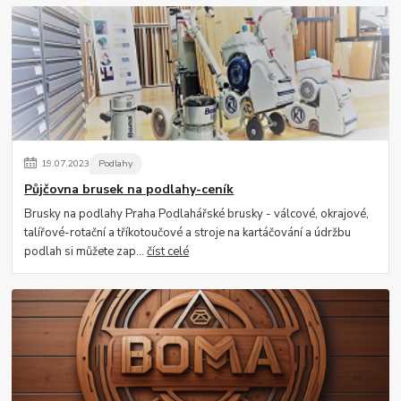
19
.
07
.
2023
Podlahy
Půjčovna brusek na podlahy-ceník
Brusky na podlahy Praha Podlahářské brusky - válcové, okrajové,
talířové-rotační a tříkotoučové a stroje na kartáčování a údržbu
podlah si můžete zap...
číst celé