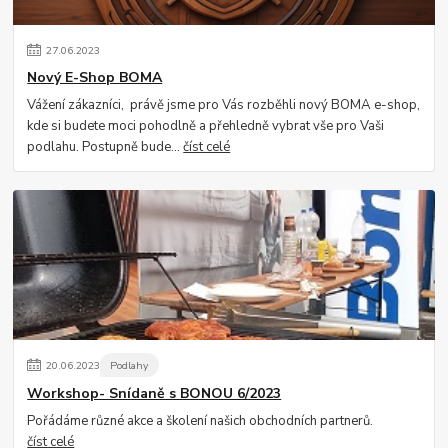
27
.
06
.
2023
Nový E-Shop BOMA
Vážení zákazníci, právě jsme pro Vás rozběhli nový BOMA e-shop,
kde si budete moci pohodlně a přehledně vybrat vše pro Vaši
podlahu. Postupně bude...
číst celé
20
.
06
.
2023
Podlahy
Workshop- Snídaně s BONOU 6/2023
Pořádáme různé akce a školení našich obchodních partnerů.
číst celé