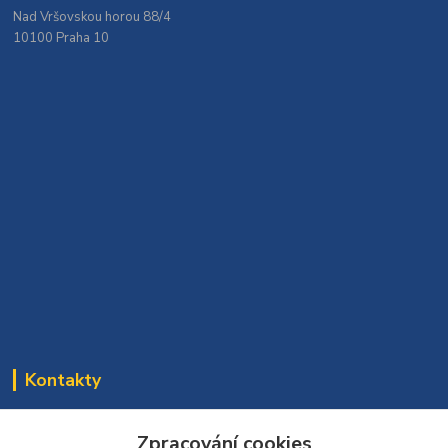
Nad Vršovskou horou 88/4
10100 Praha 10
Kontakty
Bomaparket tým
272 660 732
Zpracování cookies