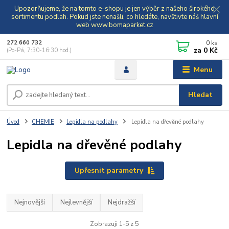
Upozorňujeme, že na tomto e-shopu je jen výběr z našeho širokého
sortimentu podlah. Pokud jste nenašli, co hledáte, navštivte náš hlavní
web www.bomaparket.cz
0
ks
272 660 732
za
0 Kč
(Po-Pá, 7:30-16:30 hod.)
Menu
Hledat
Úvod
CHEMIE
Lepidla na podlahy
Lepidla na dřevěné podlahy
Lepidla na dřevěné podlahy
Upřesnit parametry
Nejnovější
Nejlevnější
Nejdražší
Zobrazuji 1-5 z 5