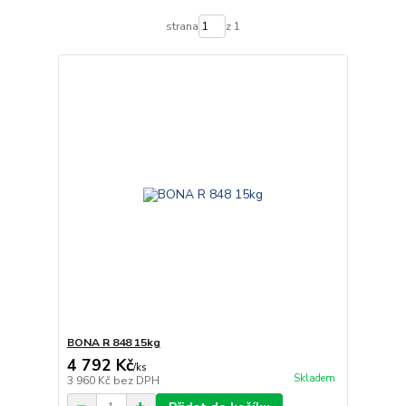
strana
z 1
BONA R 848 15kg
4 792 Kč
/
ks
Skladem
3 960 Kč
bez DPH