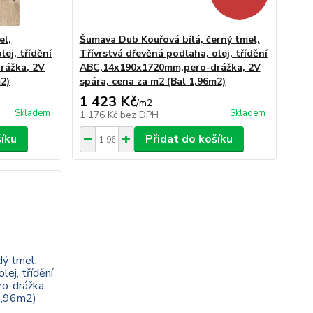
el,
Šumava Dub Kouřová bílá, černý tmel,
lej, třídění
Třívrstvá dřevěná podlaha, olej, třídění
rážka, 2V
ABC,14x190x1720mm,pero-drážka, 2V
m2)
spára, cena za m2 (Bal 1,96m2)
1 423 Kč
/
m2
Skladem
Skladem
1 176 Kč
bez DPH
šíku
Přidat do košíku