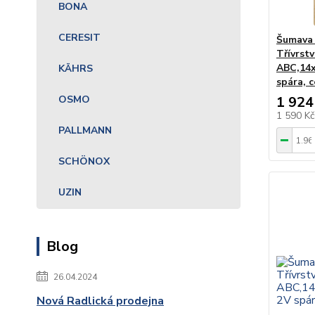
BONA
CERESIT
Šumava 
Třívrstv
ABC,14x
KÄHRS
spára, 
OSMO
1 924
1 590 K
PALLMANN
SCHÖNOX
UZIN
Blog
26.04.2024
Nová Radlická prodejna