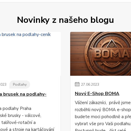
Novinky z našeho blogu
2023
Podlahy
27
.
06
.
2023
Nový E-Shop BOMA
a brusek na podlahy-
Vážení zákazníci, právě jsme
a podlahy Praha
rozběhli nový BOMA e-shop,
ské brusky - válcové,
budete moci pohodlně a př
 talířové-rotační a
vybrat vše pro Vaši podlahu
čové a stroje na kartáčování
Postupně bude...
číst celé