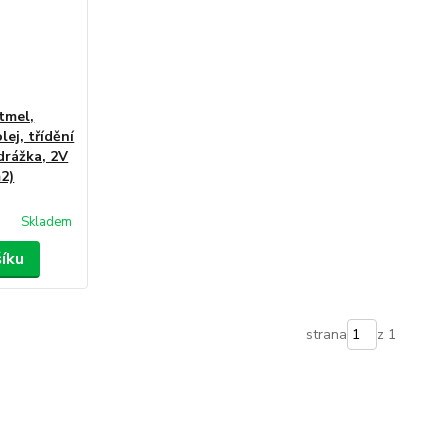
tmel,
lej, třídění
rážka, 2V
m2)
Skladem
šíku
strana
z 1