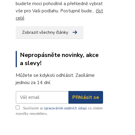
budete moci pohodlně a přehledně vybrat
vše pro Vaši podlahu. Postupně bude...
číst
celé
Zobrazit všechny články
Nepropásněte novinky, akce
a slevy!
Můžete se kdykoli odhlásit. Zasíláme
jednou za 14 dní.
Přihlásit se
Souhlasím se
zpracováním osobních údajů
za účelem
rozesílky newsletteru.