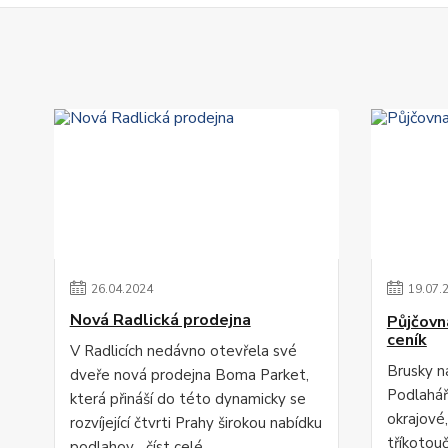
26
.
04
.
2024
19
.
07
.
Nová Radlická prodejna
Půjčovn
ceník
V Radlicích nedávno otevřela své
Brusky n
dveře nová prodejna Boma Parket,
Podlahář
která přináší do této dynamicky se
okrajové,
rozvíjející čtvrti Prahy širokou nabídku
tříkotou
podlahov...
číst celé