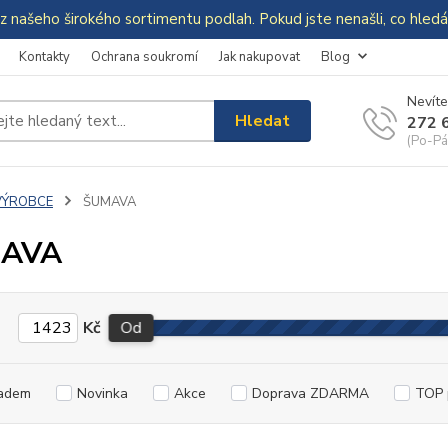
z našeho širokého sortimentu podlah. Pokud jste nenašli, co hle
Kontakty
Ochrana soukromí
Jak nakupovat
Blog
Nevíte
Hledat
272 
(Po-Pá
VÝROBCE
ŠUMAVA
AVA
Kč
Od
adem
Novinka
Akce
Doprava ZDARMA
TOP 