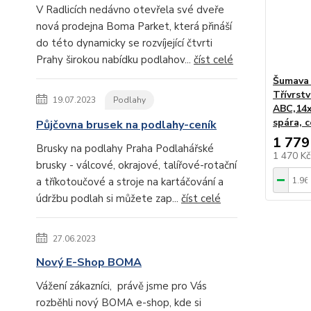
V Radlicích nedávno otevřela své dveře
nová prodejna Boma Parket, která přináší
do této dynamicky se rozvíjející čtvrti
Prahy širokou nabídku podlahov...
číst celé
Šumava 
Třívrstv
19.07.2023
Podlahy
ABC,14x
spára, 
Půjčovna brusek na podlahy-ceník
1 779
Brusky na podlahy Praha Podlahářské
1 470 K
brusky - válcové, okrajové, talířové-rotační
a tříkotoučové a stroje na kartáčování a
údržbu podlah si můžete zap...
číst celé
27.06.2023
Nový E-Shop BOMA
Vážení zákazníci, právě jsme pro Vás
rozběhli nový BOMA e-shop, kde si