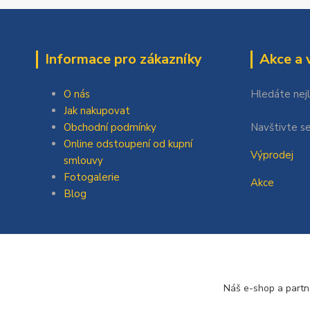
Informace pro zákazníky
Akce a 
O nás
Hledáte nej
Jak nakupovat
Obchodní podmínky
Navštivte se
Online odstoupení od kupní
Výprodej
smlouvy
Fotogalerie
Akce
Blog
Náš e-shop a partn