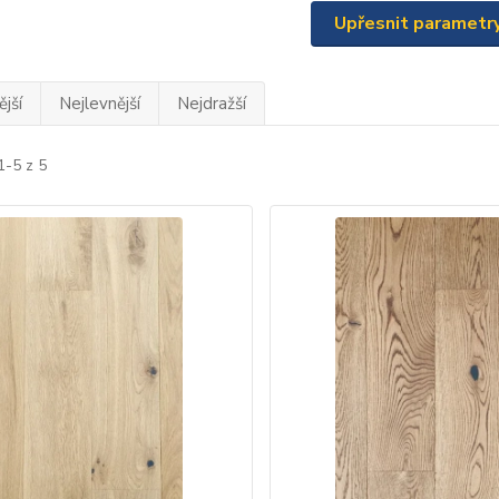
Upřesnit parametr
jší
Nejlevnější
Nejdražší
1-5 z 5