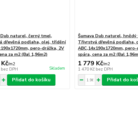
Dub naturel, černý tmel,
Šumava Dub naturel, hnědý 
á dřevěná podlaha, olej, třídění
Třívrstvá dřevěná podlaha, o
190x1720mm, pero-drážka, 2V
ABC,14x190x1720mm, pero-d
cena za m2 (Bal 1,96m2)
spára, cena za m2 (Bal 1,96
 Kč
1 779 Kč
/
m2
/
m2
Skladem
č
bez DPH
1 470 Kč
bez DPH
Přidat do košíku
Přidat do ko