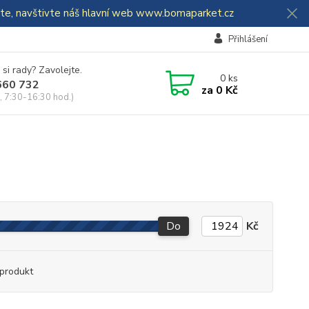
dáte, navštivte náš hlavní web www.bomaparket.cz
Přihlášení
 si rady? Zavolejte.
0
ks
660 732
za
0 Kč
, 7:30-16:30 hod.)
Do
Kč
produkt