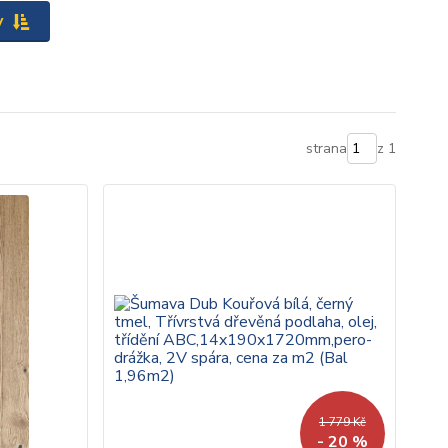
y
strana
z 1
1 779 Kč
- 20 %