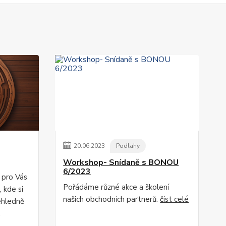
20
.
06
.
2023
Podlahy
Workshop- Snídaně s BONOU
6/2023
 pro Vás
Pořádáme různé akce a školení
 kde si
našich obchodních partnerů.
číst celé
ehledně
.