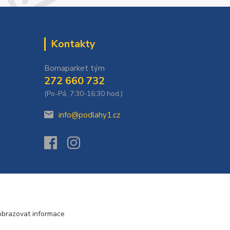
Kontakty
Bomaparket tým
272 660 732
(Po-Pá, 7:30-16:30 hod.)
info@podlahy1.cz
obrazovat informace