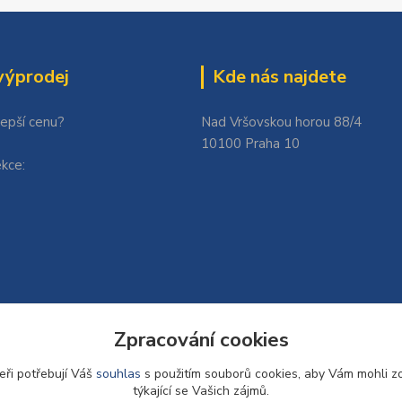
výprodej
Kde nás najdete
lepší cenu?
Nad Vršovskou horou 88/4
10100 Praha 10
kce:
Zpracování cookies
eři potřebují Váš
souhlas
s použitím souborů cookies, aby Vám mohli z
týkající se Vašich zájmů.