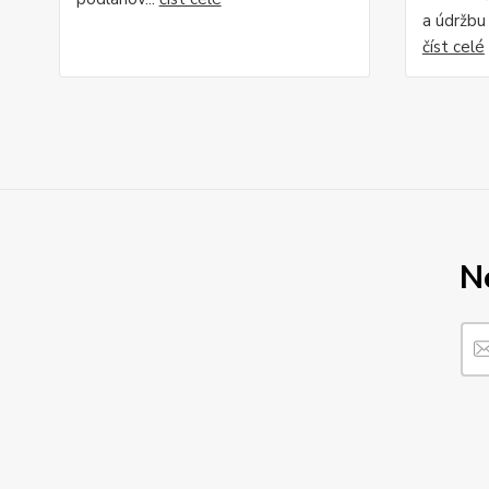
a údržbu 
číst celé
N