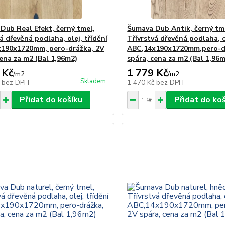
Dub Real Efekt, černý tmel,
Šumava Dub Antik, černý tm
á dřevěná podlaha, olej, třídění
Třívrstvá dřevěná podlaha, o
190x1720mm, pero-drážka, 2V
ABC,14x190x1720mm,pero-d
cena za m2 (Bal 1,96m2)
spára, cena za m2 (Bal 1,96
 Kč
1 779 Kč
/
m2
/
m2
Skladem
č
bez DPH
1 470 Kč
bez DPH
Přidat do košíku
Přidat do ko