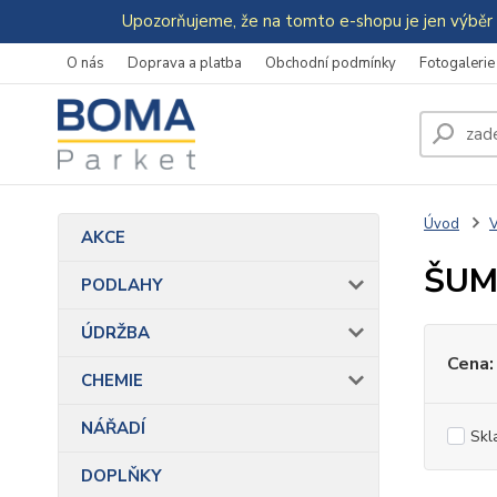
Upozorňujeme, že na tomto e-shopu je jen výběr 
O nás
Doprava a platba
Obchodní podmínky
Fotogalerie
Úvod
AKCE
ŠUM
PODLAHY
ÚDRŽBA
Cena:
CHEMIE
NÁŘADÍ
Skl
DOPLŇKY