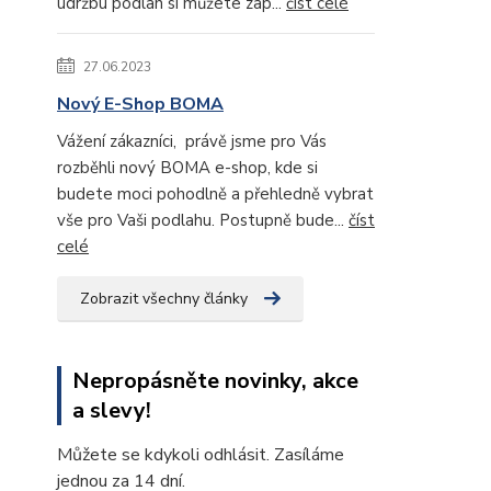
údržbu podlah si můžete zap...
číst celé
27.06.2023
Nový E-Shop BOMA
Vážení zákazníci, právě jsme pro Vás
rozběhli nový BOMA e-shop, kde si
budete moci pohodlně a přehledně vybrat
vše pro Vaši podlahu. Postupně bude...
číst
celé
Zobrazit všechny články
Nepropásněte novinky, akce
a slevy!
Můžete se kdykoli odhlásit. Zasíláme
jednou za 14 dní.