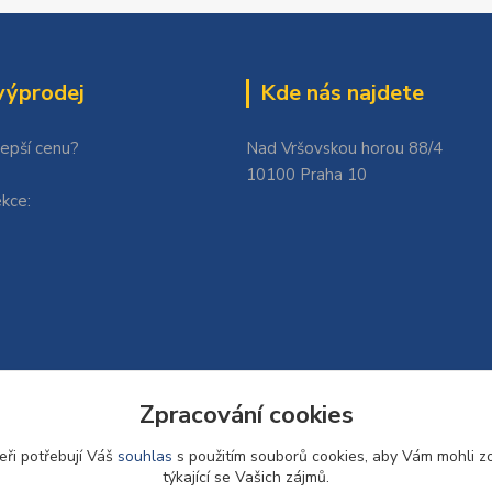
výprodej
Kde nás najdete
lepší cenu?
Nad Vršovskou horou 88/4
10100 Praha 10
kce:
Zpracování cookies
eři potřebují Váš
souhlas
s použitím souborů cookies, aby Vám mohli z
týkající se Vašich zájmů.