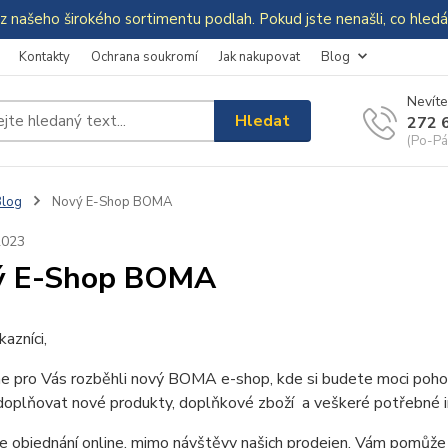
z našeho širokého sortimentu podlah. Pokud jste nenašli, co hle
Kontakty
Ochrana soukromí
Jak nakupovat
Blog
Nevíte
Hledat
272 
(Po-Pá
Blog
Nový E-Shop BOMA
2023
ý E-Shop BOMA
kazníci,
me pro Vás rozběhli nový BOMA e-shop, kde si budete moci poho
oplňovat nové produkty, doplňkové zboží a veškeré potřebné in
e objednání online, mimo návštěvy našich prodejen, Vám pomůže 