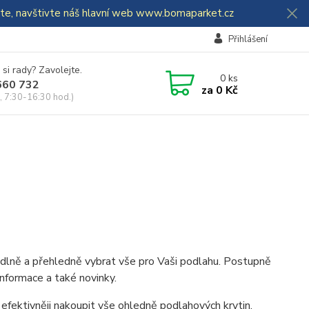
dáte, navštivte náš hlavní web www.bomaparket.cz
Přihlášení
 si rady? Zavolejte.
0
ks
660 732
za
0 Kč
, 7:30-16:30 hod.)
dlně a přehledně vybrat vše pro Vaši podlahu. Postupně
formace a také novinky.
efektivněji nakoupit vše ohledně podlahových krytin.