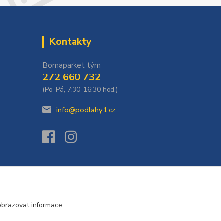
Kontakty
Bomaparket tým
272 660 732
(Po-Pá, 7:30-16:30 hod.)
info@podlahy1.cz
obrazovat informace