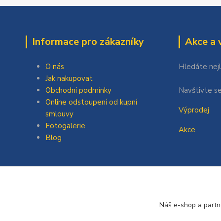
Informace pro zákazníky
Akce a 
O nás
Hledáte nej
Jak nakupovat
Obchodní podmínky
Navštivte se
Online odstoupení od kupní
Výprodej
smlouvy
Fotogalerie
Akce
Blog
Náš e-shop a partn