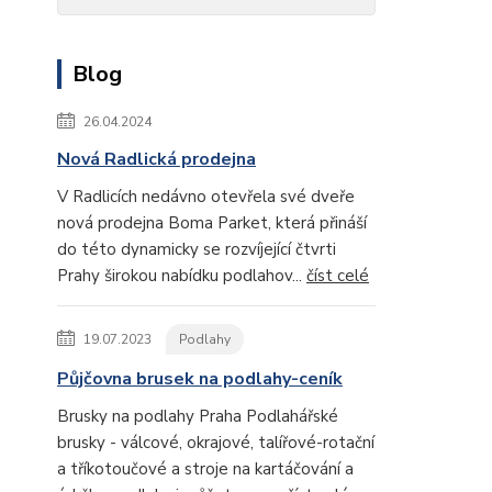
Blog
26.04.2024
Nová Radlická prodejna
V Radlicích nedávno otevřela své dveře
nová prodejna Boma Parket, která přináší
do této dynamicky se rozvíjející čtvrti
Prahy širokou nabídku podlahov...
číst celé
19.07.2023
Podlahy
Půjčovna brusek na podlahy-ceník
Brusky na podlahy Praha Podlahářské
brusky - válcové, okrajové, talířové-rotační
a tříkotoučové a stroje na kartáčování a