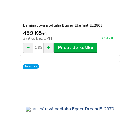
Laminátová podlaha Egger Eternal EL2863
459 Kč
/
m2
Skladem
379 Kč
bez DPH
Přidat do košíku
Novinka