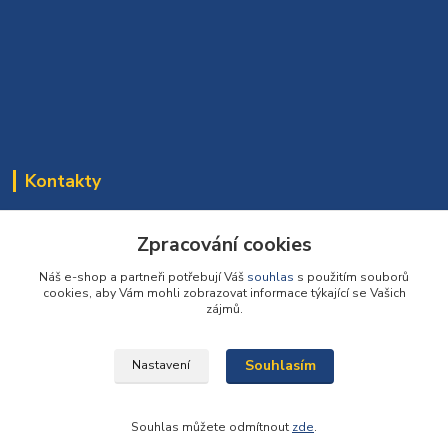
Kontakty
Bomaparket tým
272 660 732
Zpracování cookies
(Po-Pá, 7:30-16:30 hod.)
Náš e-shop a partneři potřebují Váš
souhlas
s použitím souborů
cookies, aby Vám mohli zobrazovat informace týkající se Vašich
info@podlahy1.cz
zájmů.
Souhlasím
Nastavení
Souhlas můžete odmítnout
zde
.
Vytvořeno na
Eshop-rychle.cz