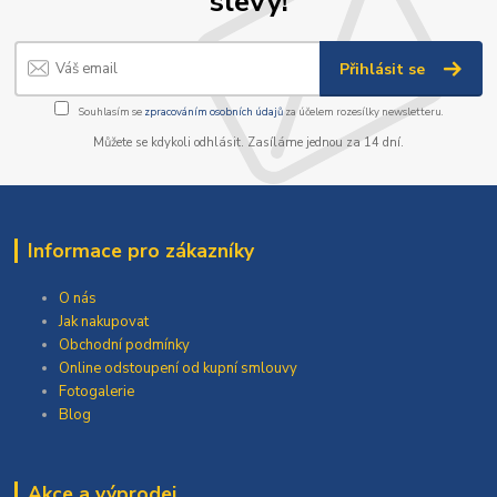
slevy!
Přihlásit se
Souhlasím se
zpracováním osobních údajů
za účelem rozesílky newsletteru.
Můžete se kdykoli odhlásit. Zasíláme jednou za 14 dní.
Informace pro zákazníky
O nás
Jak nakupovat
Obchodní podmínky
Online odstoupení od kupní smlouvy
Fotogalerie
Blog
Akce a výprodej