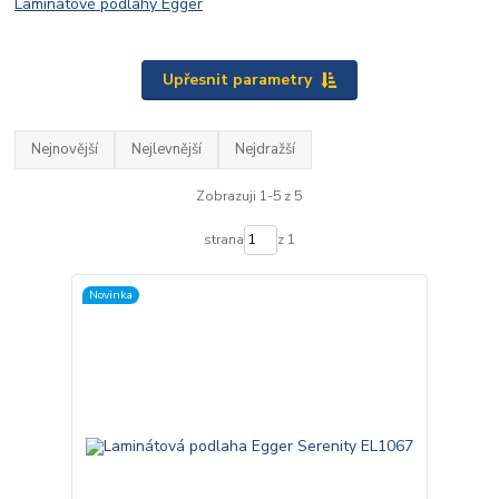
Laminátové podlahy Egger
Upřesnit parametry
Nejnovější
Nejlevnější
Nejdražší
Zobrazuji 1-5 z 5
strana
z 1
Novinka