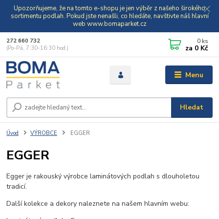
Upozorňujeme, že na tomto e-shopu je jen výběr z našeho širokého
sortimentu podlah. Pokud jste nenašli, co hledáte, navštivte náš hlavní
web www.bomaparket.cz
0
ks
272 660 732
za
0 Kč
(Po-Pá, 7:30-16:30 hod.)
Menu
Hledat
Úvod
VÝROBCE
EGGER
EGGER
Egger je rakouský výrobce laminátových podlah s dlouholetou
tradicí.
Další kolekce a dekory naleznete na našem hlavním webu: