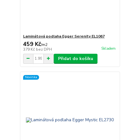
Laminátová podlaha Egger Serenity EL1067
459 Kč
/
m2
Skladem
379 Kč
bez DPH
Přidat do košíku
Novinka