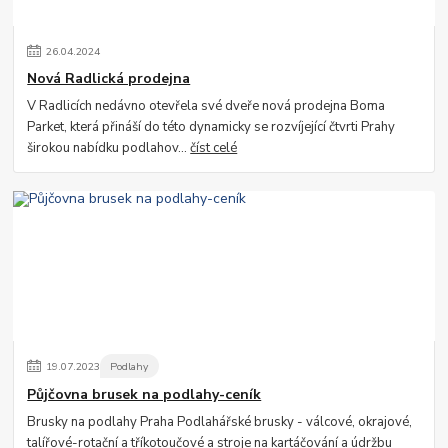
26
.
04
.
2024
Nová Radlická prodejna
V Radlicích nedávno otevřela své dveře nová prodejna Boma
Parket, která přináší do této dynamicky se rozvíjející čtvrti Prahy
širokou nabídku podlahov...
číst celé
19
.
07
.
2023
Podlahy
Půjčovna brusek na podlahy-ceník
Brusky na podlahy Praha Podlahářské brusky - válcové, okrajové,
talířové-rotační a tříkotoučové a stroje na kartáčování a údržbu