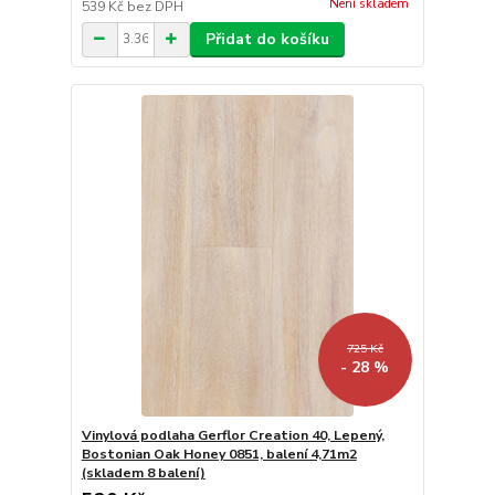
Není skladem
539 Kč
bez DPH
Přidat do košíku
725 Kč
- 28 %
Vinylová podlaha Gerflor Creation 40, Lepený,
Bostonian Oak Honey 0851, balení 4,71m2
(skladem 8 balení)