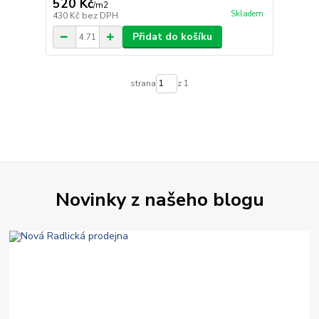
520 Kč
/
m2
Skladem
430 Kč
bez DPH
Přidat do košíku
strana
z 1
Novinky z našeho blogu