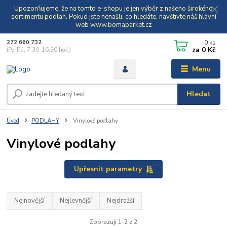
Upozorňujeme, že na tomto e-shopu je jen výběr z našeho širokého
sortimentu podlah. Pokud jste nenašli, co hledáte, navštivte náš hlavní
web www.bomaparket.cz
0
ks
272 660 732
za
0 Kč
(Po-Pá, 7:30-16:30 hod.)
Menu
Hledat
Úvod
PODLAHY
Vinylové podlahy
Vinylové podlahy
Upřesnit parametry
Nejnovější
Nejlevnější
Nejdražší
Zobrazuji 1-2 z 2