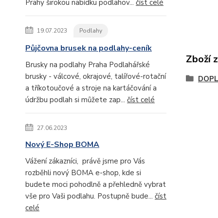
Prahy širokou nabídku podlahov...
číst celé
19.07.2023
Podlahy
Půjčovna brusek na podlahy-ceník
Zboží 
Brusky na podlahy Praha Podlahářské
brusky - válcové, okrajové, talířové-rotační
DOP
a tříkotoučové a stroje na kartáčování a
údržbu podlah si můžete zap...
číst celé
27.06.2023
Nový E-Shop BOMA
Vážení zákazníci, právě jsme pro Vás
rozběhli nový BOMA e-shop, kde si
budete moci pohodlně a přehledně vybrat
vše pro Vaši podlahu. Postupně bude...
číst
celé