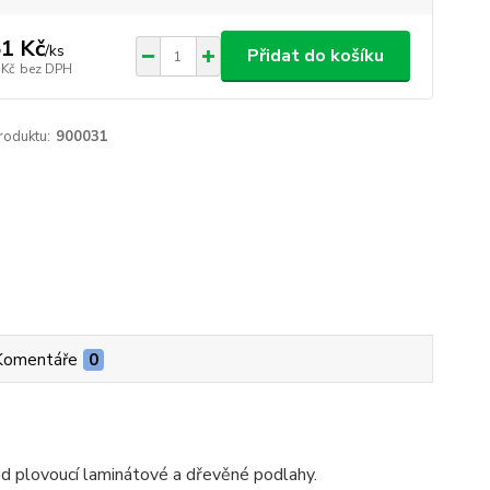
1 Kč
/
ks
Přidat do košíku
 Kč
bez DPH
roduktu:
900031
Komentáře
0
d plovoucí laminátové a dřevěné podlahy.