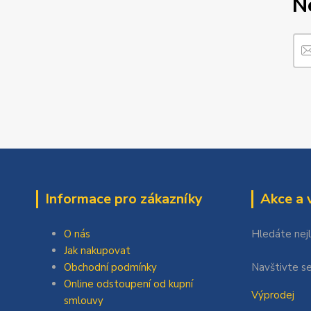
N
Informace pro zákazníky
Akce a 
O nás
Hledáte nej
Jak nakupovat
Obchodní podmínky
Navštivte se
Online odstoupení od kupní
Výprodej
smlouvy