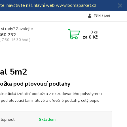
dáte, navštivte náš hlavní web www.bomaparket.cz
Přihlášení
 si rady? Zavolejte.
0
ks
660 732
za
0 Kč
, 7:30-16:30 hod.)
al 5m2
ožka pod plovoucí podlahy
kustická izolační podložka z extrudovaného polystyrenu
 pod plovoucí laminátové a dřevěné podlahy.
celý popis
tupnost
Skladem