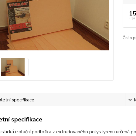
15
125
Číslo p
etní specifikace
tní specifikace
tická izolační podložka z extrudovaného polystyrenu určená po