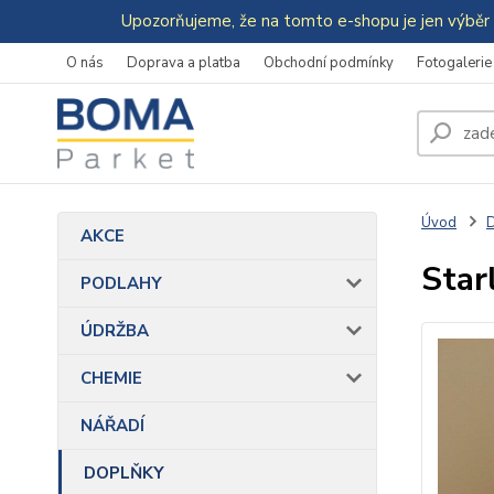
Upozorňujeme, že na tomto e-shopu je jen výběr 
O nás
Doprava a platba
Obchodní podmínky
Fotogalerie
Úvod
AKCE
Star
PODLAHY
ÚDRŽBA
CHEMIE
NÁŘADÍ
DOPLŇKY