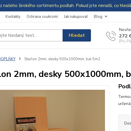
z našeho širokého sortimentu podlah. Pokud jste nenašli, co hle
Kontakty
Ochrana soukromí
Jak nakupovat
Blog
Nevíte
Hledat
272 
(Po-Pá
DOPLŇKY
Starlon 2mm, desky 500x1000mm, bal 5m2
lon 2mm, desky 500x1000mm, b
Podl
Termoa
určená
Dos