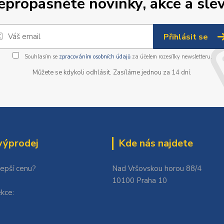
epropásněte novinky, akce a slev
Přihlásit se
Souhlasím se
zpracováním osobních údajů
za účelem rozesílky newsletteru.
Můžete se kdykoli odhlásit. Zasíláme jednou za 14 dní.
výprodej
Kde nás najdete
lepší cenu?
Nad Vršovskou horou 88/4
10100 Praha 10
kce: