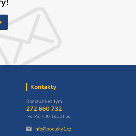
y!
Kontakty
Bomaparket tým
272 660 732
(Po-Pá, 7:30-16:30 hod.)
info@podlahy1.cz