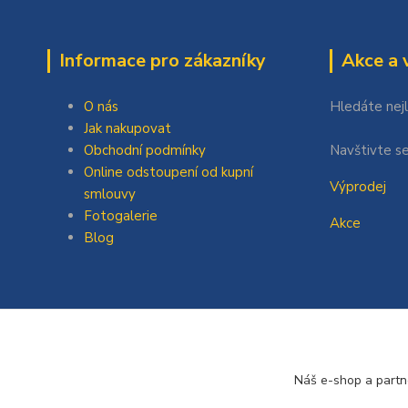
Informace pro zákazníky
Akce a 
O nás
Hledáte nej
Jak nakupovat
Obchodní podmínky
Navštivte se
Online odstoupení od kupní
Výprodej
smlouvy
Fotogalerie
Akce
Blog
Náš e-shop a partn