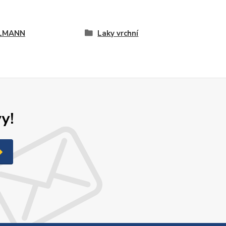
LMANN
Laky vrchní
y!