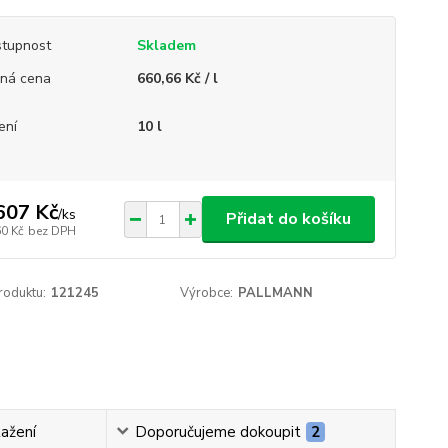
tupnost
Skladem
ná cena
660,66 Kč / l
ení
10 l
607 Kč
/
ks
Přidat do košíku
60 Kč
bez DPH
roduktu:
121245
Výrobce:
PALLMANN
tažení
Doporučujeme dokoupit
2