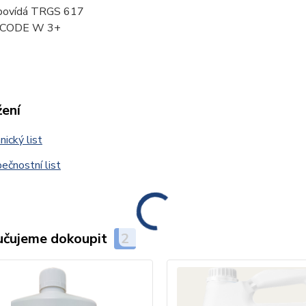
povídá TRGS 617
SCODE W 3+
žení
ický list
čnostní list
čujeme dokoupit
2