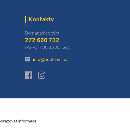
Kontakty
Bomaparket tým
272 660 732
(Po-Pá, 7:30-16:30 hod.)
info@podlahy1.cz
obrazovat informace