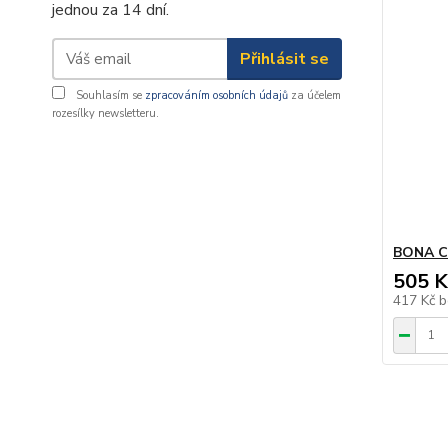
jednou za 14 dní.
Přihlásit se
Souhlasím se
zpracováním osobních údajů
za účelem
rozesílky newsletteru.
BONA Cl
505 K
417 Kč
b