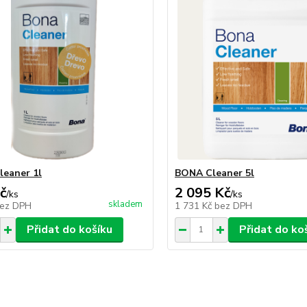
eaner 1l
BONA Cleaner 5l
č
2 095 Kč
/
ks
/
ks
skladem
ez DPH
1 731 Kč
bez DPH
Přidat do košíku
Přidat do ko