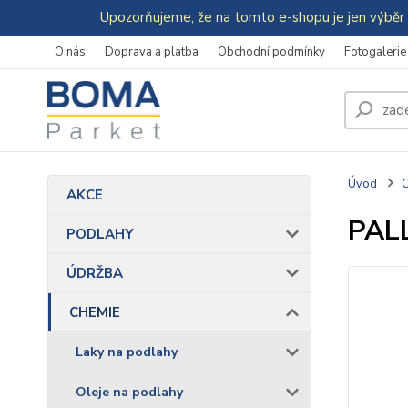
Upozorňujeme, že na tomto e-shopu je jen výběr 
O nás
Doprava a platba
Obchodní podmínky
Fotogalerie
Úvod
AKCE
PAL
PODLAHY
ÚDRŽBA
CHEMIE
Laky na podlahy
Oleje na podlahy