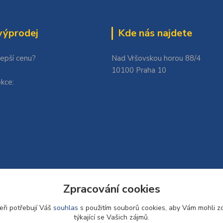
výprodej
Kde nás najdete
lepší cenu?
Nad Vršovskou horou 88/4
10100 Praha 10
kce:
Zpracování cookies
eři potřebují Váš
souhlas
s použitím souborů cookies, aby Vám mohli z
týkající se Vašich zájmů.