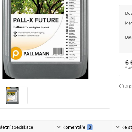
Dos
Měr
Bal
6 
5 4
Číslo p
etní specifikace
Komentáře
0
Ke s