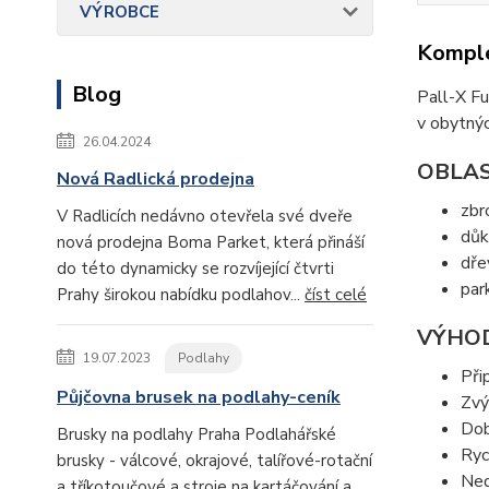
VÝROBCE
Komple
Blog
Pall-X Fu
v obytnýc
26.04.2024
OBLAS
Nová Radlická prodejna
zbr
V Radlicích nedávno otevřela své dveře
důk
nová prodejna Boma Parket, která přináší
dře
do této dynamicky se rozvíjející čtvrti
par
Prahy širokou nabídku podlahov...
číst celé
VÝHOD
19.07.2023
Podlahy
Při
Půjčovna brusek na podlahy-ceník
Zvý
Dob
Brusky na podlahy Praha Podlahářské
Ryc
brusky - válcové, okrajové, talířové-rotační
Ned
a tříkotoučové a stroje na kartáčování a