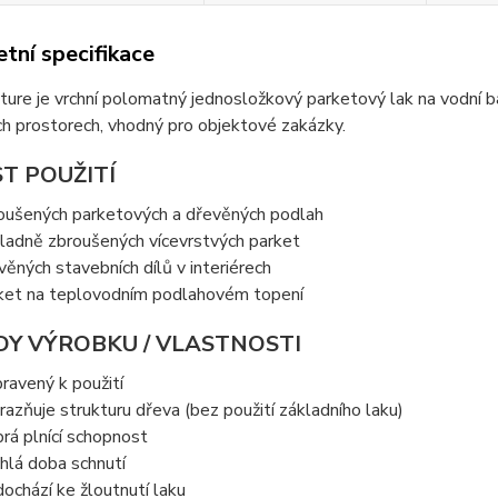
tní specifikace
ture je vrchní polomatný jednosložkový parketový lak na vodní b
h prostorech, vhodný pro objektové zakázky.
T POUŽITÍ
oušených parketových a dřevěných podlah
ladně zbroušených vícevrstvých parket
věných stavebních dílů v interiérech
ket na teplovodním podlahovém topení
Y VÝROBKU / VLASTNOSTI
pravený k použití
razňuje strukturu dřeva (bez použití základního laku)
rá plnící schopnost
hlá doba schnutí
ochází ke žloutnutí laku