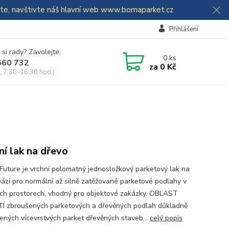
dáte, navštivte náš hlavní web www.bomaparket.cz
Přihlášení
 si rady? Zavolejte.
0
ks
660 732
za
0 Kč
, 7:30-16:30 hod.)
ní lak na dřevo
 Future je vrchní polomatný jednosložkový parketový lak na
bázi pro normální až silně zatěžované parketové podlahy v
ch prostorech, vhodný pro objektové zakázky. OBLAST
Í zbroušených parketových a dřevěných podlah důkladně
ených vícevrstvých parket dřevěných staveb...
celý popis