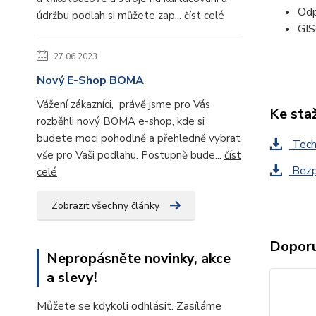
Od
údržbu podlah si můžete zap...
číst celé
GI
27.06.2023
Nový E-Shop BOMA
Vážení zákazníci, právě jsme pro Vás
Ke sta
rozběhli nový BOMA e-shop, kde si
budete moci pohodlně a přehledně vybrat
Techn
vše pro Vaši podlahu. Postupně bude...
číst
Bezpe
celé
Zobrazit všechny články
Doporu
Nepropásněte novinky, akce
a slevy!
Můžete se kdykoli odhlásit. Zasíláme