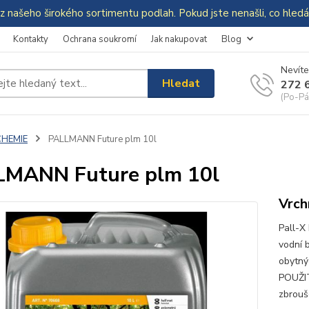
z našeho širokého sortimentu podlah. Pokud jste nenašli, co hle
Kontakty
Ochrana soukromí
Jak nakupovat
Blog
Nevíte
Hledat
272 
(Po-Pá
CHEMIE
PALLMANN Future plm 10l
LMANN Future plm 10l
Vrch
Pall-X
vodní 
obytný
POUŽIT
zbrouš