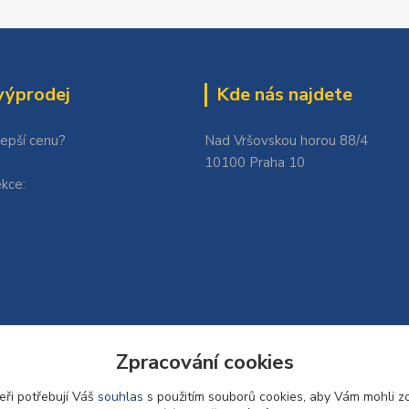
výprodej
Kde nás najdete
lepší cenu?
Nad Vršovskou horou 88/4
10100 Praha 10
kce:
Zpracování cookies
eři potřebují Váš
souhlas
s použitím souborů cookies, aby Vám mohli z