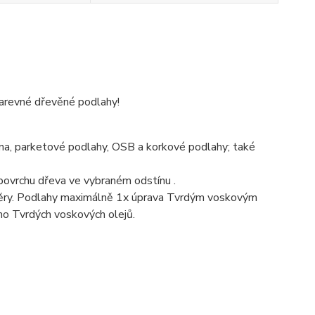
barevné dřevěné podlahy!
na, parketové podlahy, OSB a korkové podlahy; také
povrchu dřeva ve vybraném odstínu .
těry. Podlahy maximálně 1x úprava Tvrdým voskovým
mo Tvrdých voskových olejů.