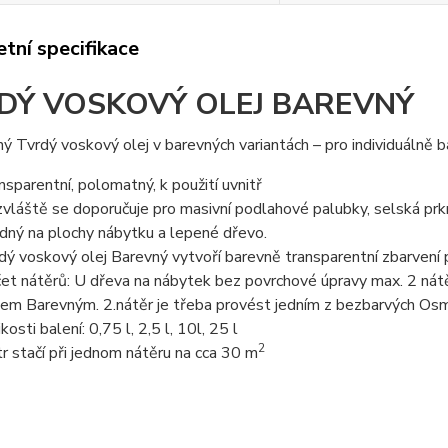
tní specifikace
DÝ VOSKOVÝ OLEJ BAREVNÝ
 Tvrdý voskový olej v barevných variantách – pro individuálně 
nsparentní, polomatný, k použití uvnitř
vláště se doporučuje pro masivní podlahové palubky, selská prk
dný na plochy nábytku a lepené dřevo.
dý voskový olej Barevný vytvoří barevně transparentní zbarvení 
et nátěrů: U dřeva na nábytek bez povrchové úpravy max. 2 ná
jem Barevným. 2.nátěr je třeba provést jedním z bezbarvých Os
kosti balení: 0,75 l, 2,5 l, 10l, 25 l
2
itr stačí při jednom nátěru na cca 30 m