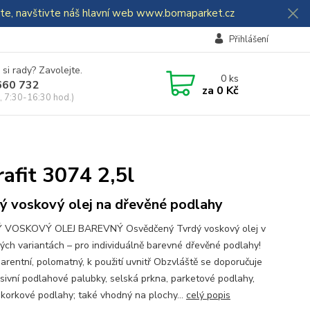
dáte, navštivte náš hlavní web www.bomaparket.cz
Přihlášení
 si rady? Zavolejte.
0
ks
660 732
za
0 Kč
, 7:30-16:30 hod.)
afit 3074 2,5l
ý voskový olej na dřevěné podlahy
 VOSKOVÝ OLEJ BAREVNÝ Osvědčený Tvrdý voskový olej v
ých variantách – pro individuálně barevné dřevěné podlahy!
arentní, polomatný, k použití uvnitř Obzvláště se doporučuje
sivní podlahové palubky, selská prkna, parketové podlahy,
korkové podlahy; také vhodný na plochy...
celý popis