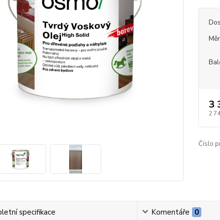
Dos
Měr
Bal
3 
2 7
Číslo p
etní specifikace
Komentáře
0