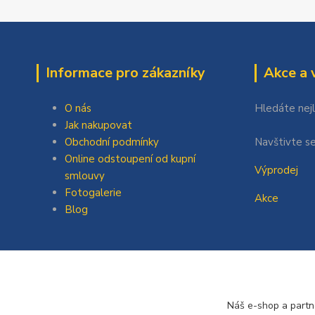
Informace pro zákazníky
Akce a 
O nás
Hledáte nej
Jak nakupovat
Obchodní podmínky
Navštivte se
Online odstoupení od kupní
Výprodej
smlouvy
Fotogalerie
Akce
Blog
Náš e-shop a partn