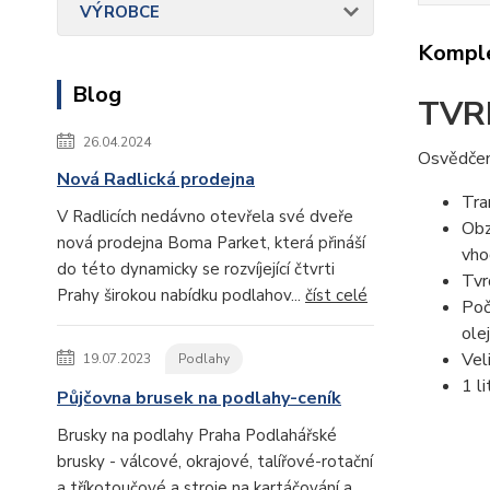
VÝROBCE
Komple
Blog
TVR
26.04.2024
Osvědčený
Nová Radlická prodejna
Tra
V Radlicích nedávno otevřela své dveře
Obz
nová prodejna Boma Parket, která přináší
vho
do této dynamicky se rozvíjející čtvrti
Tvr
Prahy širokou nabídku podlahov...
číst celé
Poč
ole
Veli
19.07.2023
Podlahy
1 l
Půjčovna brusek na podlahy-ceník
Brusky na podlahy Praha Podlahářské
brusky - válcové, okrajové, talířové-rotační
a tříkotoučové a stroje na kartáčování a