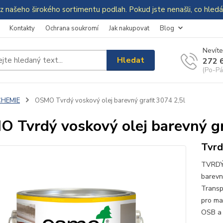
z našeho širokého sortimentu podlah. Pokud jste nenašli, co hle
Kontakty
Ochrana soukromí
Jak nakupovat
Blog
Nevíte
Hledat
272 
(Po-Pá
CHEMIE
OSMO Tvrdý voskový olej barevný grafit 3074 2,5l
 Tvrdý voskový olej barevný gr
Tvrd
TVRDÝ
barevn
Transp
pro ma
OSB a 