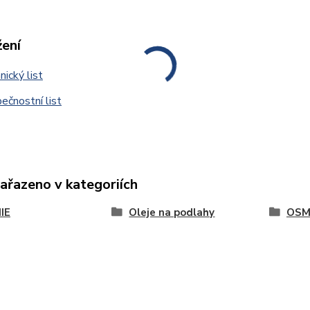
žení
ický list
čnostní list
zařazeno v kategoriích
IE
Oleje na podlahy
OS