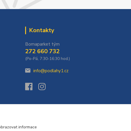
Kontakty
Bomaparket tým
272 660 732
(Po-Pá, 7:30-16:30 hod.)
info@podlahy1.cz
obrazovat informace