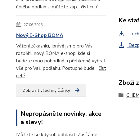
údržbu podlah si můžete zap...
číst celé
Ke sta
27.06.2023
Techn
Nový E-Shop BOMA
Bezpe
Vážení zákazníci, právě jsme pro Vás
rozběhli nový BOMA e-shop, kde si
budete moci pohodlně a přehledně vybrat
vše pro Vaši podlahu. Postupně bude...
číst
celé
Zboží 
Zobrazit všechny články
CHEM
Nepropásněte novinky, akce
a slevy!
Můžete se kdykoli odhlásit. Zasíláme