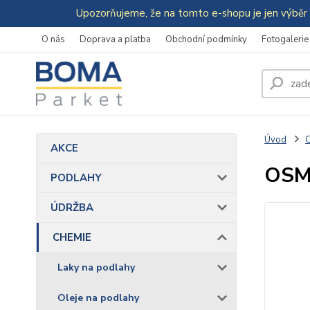
Upozorňujeme, že na tomto e-shopu je jen výběr 
O nás
Doprava a platba
Obchodní podmínky
Fotogalerie
Úvod
AKCE
OSMO
PODLAHY
ÚDRŽBA
CHEMIE
Laky na podlahy
Oleje na podlahy