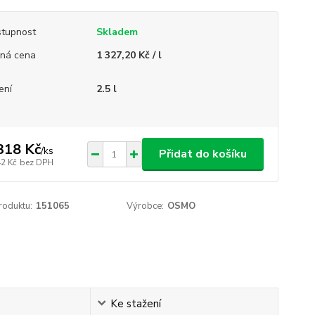
tupnost
Skladem
ná cena
1 327,20 Kč / l
ení
2.5 l
318 Kč
/
ks
Přidat do košíku
42 Kč
bez DPH
roduktu:
151065
Výrobce:
OSMO
Ke stažení