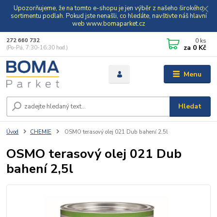
Upozorňujeme, že na tomto e-shopu je jen výběr z našeho širokého
sortimentu podlah. Pokud jste nenašli, co hledáte, navštivte náš hlavní
web www.bomaparket.cz
0
ks
272 660 732
za
0 Kč
(Po-Pá, 7:30-16:30 hod.)
Menu
Hledat
Úvod
CHEMIE
OSMO terasový olej 021 Dub bahení 2,5l
OSMO terasový olej 021 Dub
bahení 2,5l