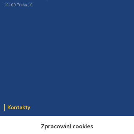
10100 Praha 10
Kontakty
Bomaparket tým
Zpracování cookies
272 660 732
(Po-Pá, 7:30-16:30 hod.)