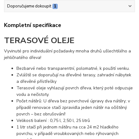
Doporučujeme dokoupit
1
Kompletní specifikace
TERASOVÉ OLEJE
Vyvinuté pro individuální požadavky mnoha druhů ušlechtilého a
jehličnatého dřeva!
Bezbarvé nebo transparentní, polomatné, k použití venku.
Zvláště se doporučují na dřevěné terasy, zahradní nábytek
a dřevěné přístřešky
Terasové oleje vyhlazují povrch dřeva, který poté odpuzuje
vodu a nečistoty.
Počet nátěrů: U dřeva bez povrchové úpravy dva nátěry; v
případě renovace stačí zpravidla jeden nátěr na očištěný
povrch – bez obrušování!
Velikosti balení : 0,75 l, 2,50 l, 25 litrů
1 litr stačí při jednom nátěru na cca 24 m2 hladkého
povrchu, v případě vroubkovaných nebo rýhovaných