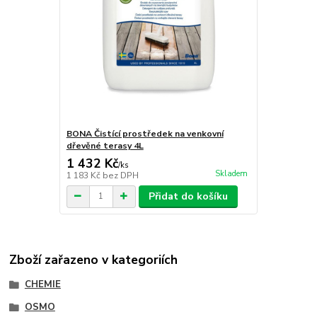
BONA Čistící prostředek na venkovní
dřevěné terasy 4L
1 432 Kč
/
ks
Skladem
1 183 Kč
bez DPH
Přidat do košíku
Zboží zařazeno v kategoriích
CHEMIE
OSMO