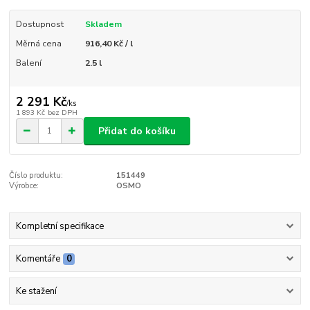
Dostupnost
Skladem
Měrná cena
916,40 Kč / l
Balení
2.5 l
2 291 Kč
/
ks
1 893 Kč
bez DPH
Přidat do košíku
Číslo produktu:
151449
Výrobce:
OSMO
Kompletní specifikace
Komentáře
0
Ke stažení