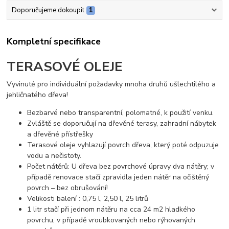
Doporučujeme dokoupit
1
Kompletní specifikace
TERASOVÉ OLEJE
Vyvinuté pro individuální požadavky mnoha druhů ušlechtilého a
jehličnatého dřeva!
Bezbarvé nebo transparentní, polomatné, k použití venku.
Zvláště se doporučují na dřevěné terasy, zahradní nábytek
a dřevěné přístřešky
Terasové oleje vyhlazují povrch dřeva, který poté odpuzuje
vodu a nečistoty.
Počet nátěrů: U dřeva bez povrchové úpravy dva nátěry; v
případě renovace stačí zpravidla jeden nátěr na očištěný
povrch – bez obrušování!
Velikosti balení : 0,75 l, 2,50 l, 25 litrů
1 litr stačí při jednom nátěru na cca 24 m2 hladkého
povrchu, v případě vroubkovaných nebo rýhovaných