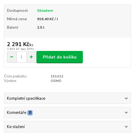
Dostupnost
Skladem
Měrná cena
916,40 Kč / l
Balení
2.5 l
2 291 Kč
/
ks
1 893 Kč
bez DPH
Přidat do košíku
Číslo produktu:
151422
Výrobce:
OSMO
Kompletní specifikace
Komentáře
0
Ke stažení