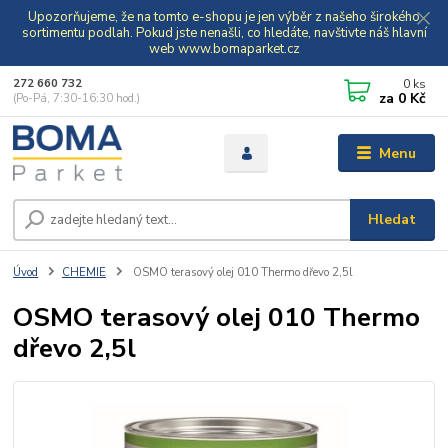
Upozorňujeme, že na tomto e-shopu je jen výběr z našeho širokého
sortimentu podlah. Pokud jste nenašli, co hledáte, navštivte náš hlavní
web www.bomaparket.cz
0
ks
272 660 732
za
0 Kč
(Po-Pá, 7:30-16:30 hod.)
Menu
Hledat
Úvod
CHEMIE
OSMO terasový olej 010 Thermo dřevo 2,5l
OSMO terasový olej 010 Thermo
dřevo 2,5l