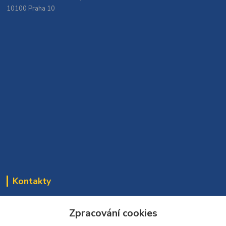
10100 Praha 10
Kontakty
Bomaparket tým
Zpracování cookies
272 660 732
(Po-Pá, 7:30-16:30 hod.)