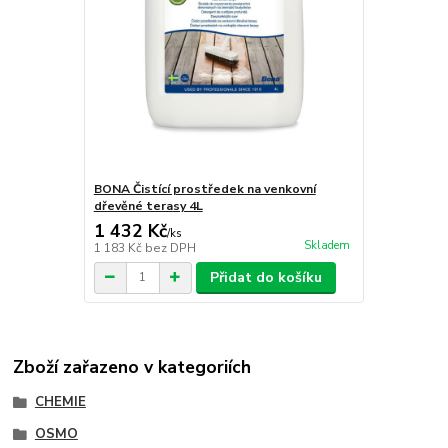
BONA Čistící prostředek na venkovní
dřevěné terasy 4L
1 432 Kč
/
ks
Skladem
1 183 Kč
bez DPH
Přidat do košíku
Zboží zařazeno v kategoriích
CHEMIE
OSMO