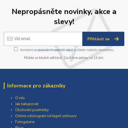
Nepropásněte novinky, akce a
slevy!
Přihlásit se
Souhlasím se
zpracováním osobních údajů
za účelem rozesílky newsletteru.
Můžete se kdykoli odhlásit. Zasíláme jednou za 14 dní.
Informace pro zákazníky
O nás
Jak nakupovat
Obchodní podmínky
Online odstoupení od kupní smlouvy
Fotogalerie