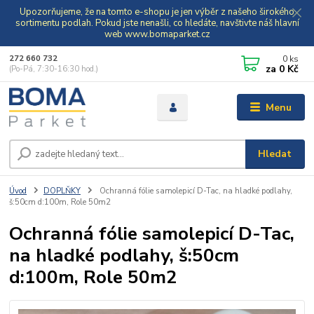
Upozorňujeme, že na tomto e-shopu je jen výběr z našeho širokého
sortimentu podlah. Pokud jste nenašli, co hledáte, navštivte náš hlavní
web www.bomaparket.cz
0
ks
272 660 732
za
0 Kč
(Po-Pá, 7:30-16:30 hod.)
Menu
Hledat
Úvod
DOPLŇKY
Ochranná fólie samolepicí D-Tac, na hladké podlahy,
š:50cm d:100m, Role 50m2
Ochranná fólie samolepicí D-Tac,
na hladké podlahy, š:50cm
d:100m, Role 50m2