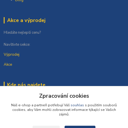
Blog
Akce a výprodej
Hledáte nejlepší cenu?
Navštivte sekce:
Výprodej
Akce
Kde nás najdete
Zpracování cookies
Nad Vršovskou horou 88/4
10100 Praha 10
Náš e-shop a partneři potřebují Váš
souhlas
s použitím souborů
cookies, aby Vám mohli zobrazovat informace týkající se Vašich
zájmů.