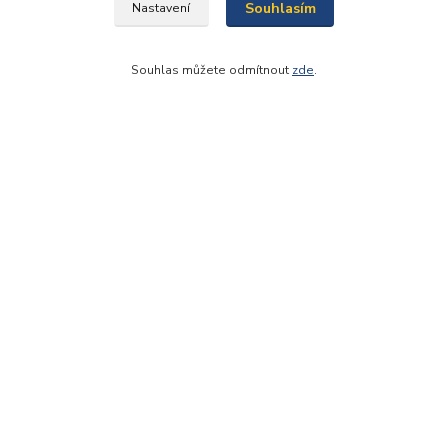
Souhlasím
Nastavení
Souhlas můžete odmítnout
zde
.
Kontakty
Bomaparket tým
272 660 732
(Po-Pá, 7:30-16:30 hod.)
info@podlahy1.cz