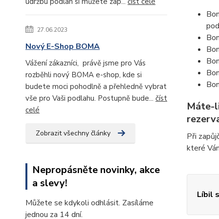
údržbu podlah si můžete zap...
číst celé
Bon
pod
27.06.2023
Bon
Nový E-Shop BOMA
Bon
Bon
Vážení zákazníci, právě jsme pro Vás
Bon
rozběhli nový BOMA e-shop, kde si
Bon
budete moci pohodlně a přehledně vybrat
vše pro Vaši podlahu. Postupně bude...
číst
Máte-l
celé
rezerva
Zobrazit všechny články
Při zapůj
které Vám
Nepropásněte novinky, akce
a slevy!
Líbil 
Můžete se kdykoli odhlásit. Zasíláme
jednou za 14 dní.