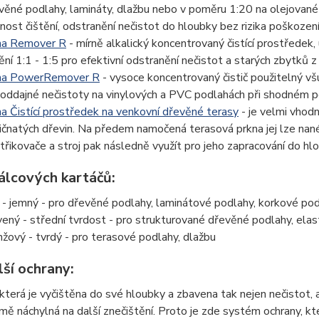
věné podlahy, lamináty, dlažbu nebo v poměru 1:20 na olejované d
nnost čištění, odstranění nečistot do hloubky bez rizika poškozen
a Remover R
- mírně alkalický koncentrovaný čistící prostředek,
ění 1:1 - 1:5 pro efektivní odstranění nečistot a starých zbytků z
na PowerRemover R
- vysoce koncentrovaný čistič použitelný vš
oddajné nečistoty na vinylových a PVC podlahách při shodném po
a Čistící prostředek na venkovní dřevěné terasy
- je velmi vhodn
ličnatých dřevin. Na předem namočená terasová prkna jej lze n
třikovače a stroj pak následně využít pro jeho zapracování do hl
álcových kartáčů:
ý - jemný - pro dřevěné podlahy, laminátové podlahy, korkové po
vený - střední tvrdost - pro strukturované dřevěné podlahy, ela
nžový - tvrdý - pro terasové podlahy, dlažbu
lší ochrany:
která je vyčištěna do své hloubky a zbavena tak nejen nečistot, 
ě náchylná na další znečištění. Proto je zde systém ochrany, který