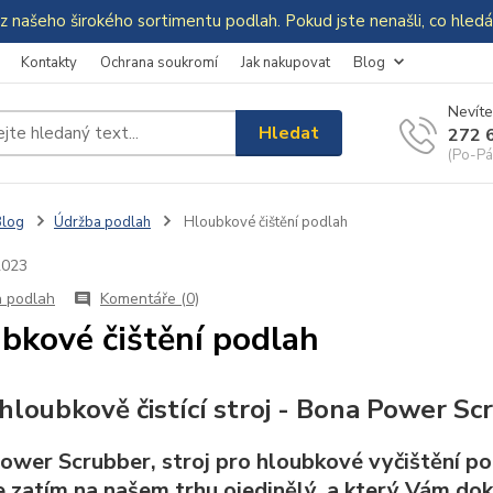
z našeho širokého sortimentu podlah. Pokud jste nenašli, co hle
Kontakty
Ochrana soukromí
Jak nakupovat
Blog
Nevíte
Hledat
272 
(Po-Pá
Blog
Údržba podlah
Hloubkové čištění podlah
2023
 podlah
Komentáře (0)
bkové čištění podlah
hloubkově čistící stroj - Bona Power Sc
ower Scrubber, stroj pro hloubkové vyčištění pod
je zatím na našem trhu ojedinělý, a který Vám do