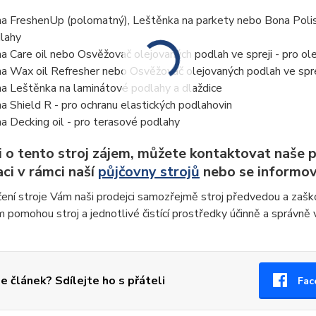
a FreshenUp (polomatný), Leštěnka na parkety nebo Bona Polish
lahy
a Care oil nebo Osvěžovač olejovaných podlah ve spreji - pro ol
a Wax oil Refresher nebo Osvěžovač olejovaných podlah ve spre
a Leštěnka na laminátové podlahy a dlaždice
a Shield R - pro ochranu elastických podlahovin
a Decking oil - pro terasové podlahy
i o tento stroj zájem, můžete kontaktovat naše 
ci v rámci naší
půjčovny strojů
nebo se informova
čení stroje Vám naši prodejci samozřejmě stroj předvedou a zaško
 pomohou stroj a jednotlivé čistící prostředky účinně a správně v
se článek? Sdílejte ho s přáteli
Fac