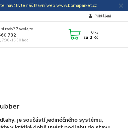
dáte, navštivte náš hlavní web www.bomaparket.cz
Přihlášení
 si rady? Zavolejte.
0
ks
660 732
za
0 Kč
, 7:30-16:30 hod.)
rubber
lahy, je součástí jedinéčného systému,
káže v krátké době uvést podlahu do stavu,