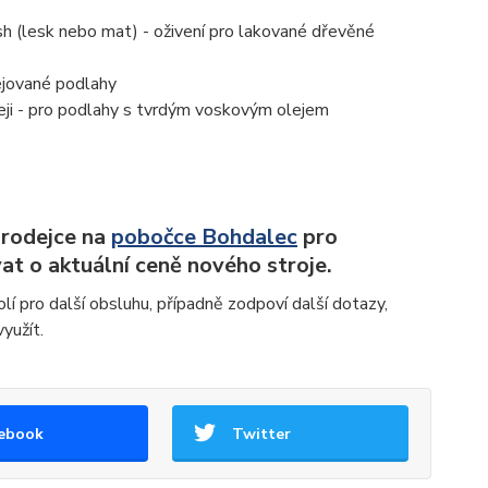
 (lesk nebo mat) - oživení pro lakované dřevěné
ejované podlahy
ji - pro podlahy s tvrdým voskovým olejem
prodejce na
pobočce Bohdalec
pro
t o aktuální ceně nového stroje.
lí pro další obsluhu, případně zodpoví další dotazy,
yužít.
ebook
Twitter