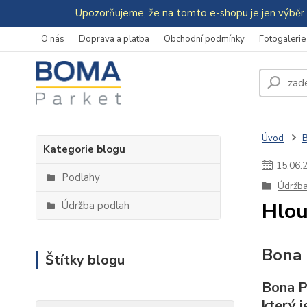
Upozorňujeme, že na tomto e-shopu je jen výběr 
O nás
Doprava a platba
Obchodní podmínky
Fotogalerie
Úvod
Kategorie blogu
15
.
06
.
Podlahy
Údržba
Hlou
Údržba podlah
Bona 
Štítky blogu
Bona P
který 