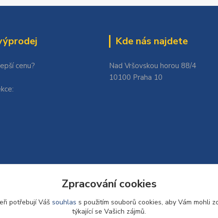
výprodej
Kde nás najdete
lepší cenu?
Nad Vršovskou horou 88/4
10100 Praha 10
kce:
Zpracování cookies
eři potřebují Váš
souhlas
s použitím souborů cookies, aby Vám mohli z
týkající se Vašich zájmů.