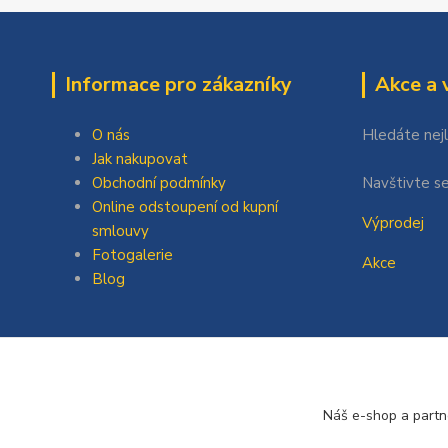
Informace pro zákazníky
Akce a 
O nás
Hledáte nej
Jak nakupovat
Obchodní podmínky
Navštivte se
Online odstoupení od kupní
Výprodej
smlouvy
Fotogalerie
Akce
Blog
Náš e-shop a partn