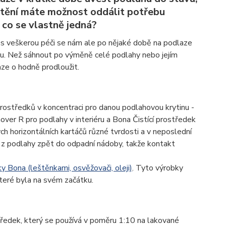
ištění máte možnost oddálit potřebu
O co se vlastně jedná?
řes veškerou péči se nám ale po nějaké době na podlaze
su. Než sáhnout po výměně celé podlahy nebo jejím
ze o hodně prodloužit.
 prostředků v koncentraci pro danou podlahovou krytinu -
 R pro podlahy v interiéru a Bona Čistící prostředek
ch horizontálních kartáčů různé tvrdosti a v neposlední
du z podlahy zpět do odpadní nádoby, takže kontakt
ky Bona (leštěnkami, osvěžovači, oleji)
. Tyto výrobky
které byla na svém začátku.
středek, který se používá v poměru 1:10 na lakované