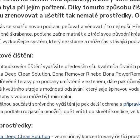
m byla při jejím pořízení. Díky tomuto způsobu č
u zrenovovat a ušetřit tak nemalé prostředky
. 
ás se snaží o novou podlahu pečovat a věnovat jí to nejlepší. P
obné škrábance, podlaha začne matnět a ztrácí svou původní krá
, vyzkoušejte systém, který nezklame a může čas stávající podla
ové čištění:
 hloubkovém čištění využíváte především sílu kvalitních čistících
a Deep Clean Solution, Bona Remover R nebo Bona PowerRemover
dřevěné terasy pro podlahy umístěné v exteriéru, dále pak účinný
ě kvalitního stroje s možností odsávání, který saje špinavou vo
lahy s vodou může být minimální.
ílnou součástí správného vyčištění je pak další ochrana s
příprav
a podlahu rozjasní a umožní ji opět vrátit do skvělé kondice, ve 
 prostředky:
a Deep Clean Solution
- velmi účinný koncentrovaný čistící pro