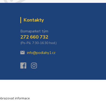
Kontakty
Bomaparket tým
272 660 732
(Po-Pá, 7:30-16:30 hod.)
info@podlahy1.cz
obrazovat informace