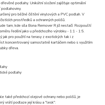
řevěné podlahy. Unikátní složení zajišťuje optimální
í podlahoviny.
 určený pro běžné čištění vinylových a PVC podlah. V
 čistících prostředků a ochranných polišů.
ude tam, kde síla Bona Remover R již nestačí. Rozpouští
měru ředění jako u předchozího výrobku - 1:1 - 1:5.
ý jak pro použití na terasy z exotických tak i z
anést koncentrovaný samostatně kartáčem nebo s využitím
oubky dřeva.
dlahy
stické podlahy
ale také předchozí olejové ochrany nebo polišů, je
 vrátí podlaze její krásu a "lesk":