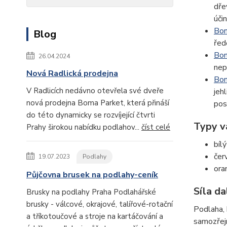
dře
úči
Bon
Blog
řed
Bo
26.04.2024
nep
Nová Radlická prodejna
Bon
V Radlicích nedávno otevřela své dveře
jeh
nová prodejna Boma Parket, která přináší
pos
do této dynamicky se rozvíjející čtvrti
Typy v
Prahy širokou nabídku podlahov...
číst celé
bíl
čer
19.07.2023
Podlahy
ora
Půjčovna brusek na podlahy-ceník
Síla da
Brusky na podlahy Praha Podlahářské
brusky - válcové, okrajové, talířové-rotační
Podlaha, 
a tříkotoučové a stroje na kartáčování a
samozřejm