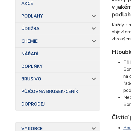
AKCE
v jaké
podlah
PODLAHY
Každý z n
ÚDRŽBA
objeví dr
zbroušení
CHEMIE
Hloubk
NÁŘADÍ
Při
DOPLŇKY
Bon
na 
BRUSIVO
řad
pod
PŮJČOVNA BRUSEK-CENÍK
Ned
DOPRODEJ
Bon
Čistící
Bon
VÝROBCE