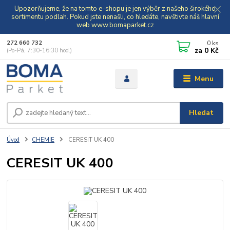
Upozorňujeme, že na tomto e-shopu je jen výběr z našeho širokého
sortimentu podlah. Pokud jste nenašli, co hledáte, navštivte náš hlavní
web www.bomaparket.cz
0
ks
272 660 732
za
0 Kč
(Po-Pá, 7:30-16:30 hod.)
Menu
Hledat
Úvod
CHEMIE
CERESIT UK 400
CERESIT UK 400