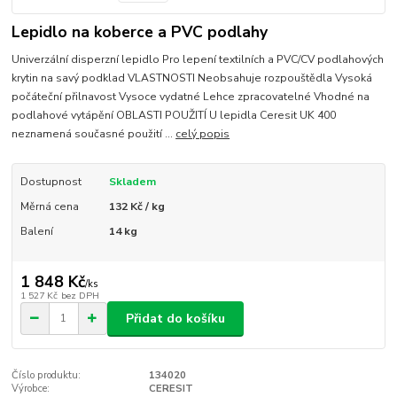
Lepidlo na koberce a PVC podlahy
Univerzální disperzní lepidlo Pro lepení textilních a PVC/CV podlahových
krytin na savý podklad VLASTNOSTI Neobsahuje rozpouštědla Vysoká
počáteční přilnavost Vysoce vydatné Lehce zpracovatelné Vhodné na
podlahové vytápění OBLASTI POUŽITÍ U lepidla Ceresit UK 400
neznamená současné použití ...
celý popis
Dostupnost
Skladem
Měrná cena
132 Kč / kg
Balení
14 kg
1 848 Kč
/
ks
1 527 Kč
bez DPH
Přidat do košíku
Číslo produktu:
134020
Výrobce:
CERESIT