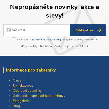
Nepropásněte novinky, akce a
slevy!
Přihlásit se
Souhlasím se
zpracováním osobních údajů
za účelem rozesílky newsletteru.
Můžete se kdykoli odhlásit. Zasíláme jednou za 14 dní.
Informace pro zákazníky
O nás
Jak nakupovat
Obchodní podmínky
Online odstoupení od kupní smlouvy
Fotogalerie
Blog