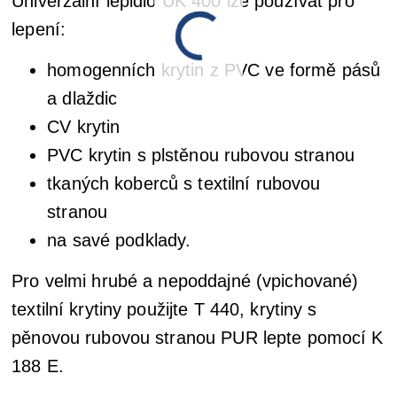
Univerzální lepidlo UK 400 lze používat pro
lepení:
homogenních krytin z PVC ve formě pásů
a dlaždic
CV krytin
PVC krytin s plstěnou rubovou stranou
tkaných koberců s textilní rubovou
stranou
na savé podklady.
Pro velmi hrubé a nepoddajné (vpichované)
textilní krytiny použijte T 440, krytiny s
pěnovou rubovou stranou PUR lepte pomocí K
188 E.