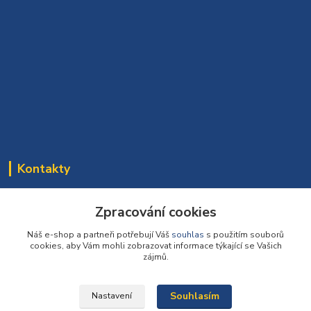
Kontakty
Bomaparket tým
Zpracování cookies
272 660 732
(Po-Pá, 7:30-16:30 hod.)
Náš e-shop a partneři potřebují Váš
souhlas
s použitím souborů
cookies, aby Vám mohli zobrazovat informace týkající se Vašich
info@podlahy1.cz
zájmů.
Souhlasím
Nastavení