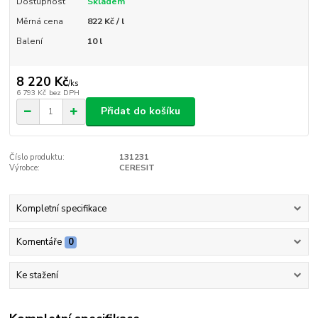
Dostupnost
Skladem
Měrná cena
822 Kč / l
Balení
10 l
8 220 Kč
/
ks
6 793 Kč
bez DPH
Přidat do košíku
Číslo produktu:
131231
Výrobce:
CERESIT
Kompletní specifikace
Komentáře
0
Ke stažení