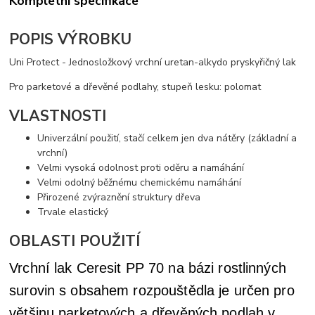
Kompletní specifikace
POPIS VÝROBKU
Uni Protect - Jednosložkový vrchní uretan-alkydo pryskyřičný lak
Pro parketové a dřevěné podlahy, stupeň lesku: polomat
VLASTNOSTI
Univerzální použití, stačí celkem jen dva nátěry (základní a
vrchní)
Velmi vysoká odolnost proti oděru a namáhání
Velmi odolný běžnému chemickému namáhání
Přirozené zvýraznění struktury dřeva
Trvale elastický
OBLASTI POUŽITÍ
Vrchní lak Ceresit PP 70 na bázi rostlinných
surovin s obsahem rozpouštědla je určen pro
většinu parketových a dřevěných podlah v