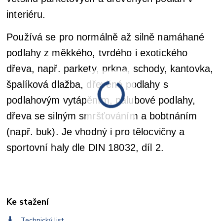
interiéru.
Používá se pro normálně až silně namáhané
podlahy z měkkého, tvrdého i exotického
dřeva, např. parkety, prkna, schody, kantovka,
špalíková dlažba, dřevěné podlahy s
podlahovým vytápěním, palubové podlahy,
dřeva se silným smršťováním a bobtnáním
(např. buk). Je vhodný i pro tělocvičny a
sportovní haly dle DIN 18032, díl 2.
Ke stažení
Technický list