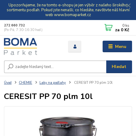
Upozorňujeme, že na tomto e-shopu je jen výběr z našeho širokého
sortimentu podlah. Pokud jste nenašli, co hledáte, navštivte náš hlavní
web www.bomaparket.cz
0
ks
272 660 732
za
0 Kč
(Po-Pá, 7:30-16:30 hod.)
Menu
Hledat
Úvod
CHEMIE
Laky na podlahy
CERESIT PP 70 plm 10l
CERESIT PP 70 plm 10l