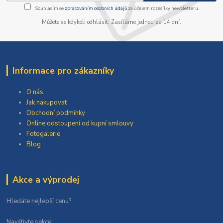
Souhlasím se
zpracováním osobních údajů
za účelem rozesílky newsletteru.
Můžete se kdykoli odhlásit. Zasíláme jednou za 14 dní.
Informace pro zákazníky
O nás
Jak nakupovat
Obchodní podmínky
Online odstoupení od kupní smlouvy
Fotogalerie
Blog
Akce a výprodej
Hledáte nejlepší cenu?
Navštivte sekce: