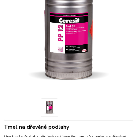
Tmel na dřevěné podlahy
Quick Fill - Roztok k přípravě spárovacího tmelu Na parkety a dřevěné