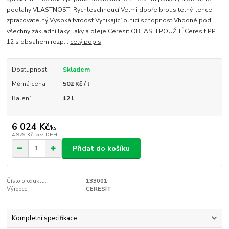
podlahy VLASTNOSTI Rychleschnoucí Velmi dobře brousitelný, lehce
zpracovatelný Vysoká tvrdost Vynikající plnicí schopnost Vhodné pod
všechny základní laky, laky a oleje Ceresit OBLASTI POUŽITÍ Ceresit PP
12 s obsahem rozp...
celý popis
Dostupnost
Skladem
Měrná cena
502 Kč / l
Balení
12 l
6 024 Kč
/
ks
4 979 Kč
bez DPH
Přidat do košíku
Číslo produktu:
133001
Výrobce:
CERESIT
Kompletní specifikace