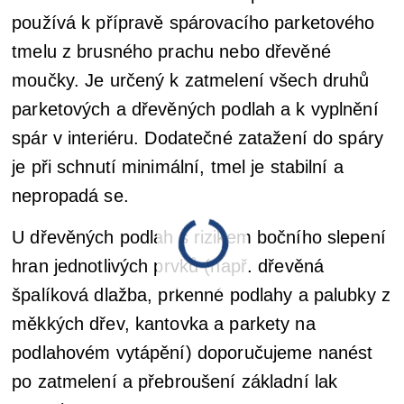
používá k přípravě spárovacího parketového
tmelu z brusného prachu nebo dřevěné
moučky. Je určený k zatmelení všech druhů
parketových a dřevěných podlah a k vyplnění
spár v interiéru. Dodatečné zatažení do spáry
je při schnutí minimální, tmel je stabilní a
nepropadá se.
U dřevěných podlah s rizikem bočního slepení
hran jednotlivých prvků (např. dřevěná
špalíková dlažba, prkenné podlahy a palubky z
měkkých dřev, kantovka a parkety na
podlahovém vytápění) doporučujeme nanést
po zatmelení a přebroušení základní lak