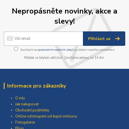
Nepropásněte novinky, akce a
slevy!
Přihlásit se
Souhlasím se
zpracováním osobních údajů
za účelem rozesílky newsletteru.
Můžete se kdykoli odhlásit. Zasíláme jednou za 14 dní.
Informace pro zákazníky
O nás
Jak nakupovat
Obchodní podmínky
Online odstoupení od kupní smlouvy
Fotogalerie
Blog