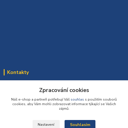
Kontakty
Bomaparket tým
Zpracování cookies
272 660 732
(Po-Pá, 7:30-16:30 hod.)
Náš e-shop a partneři potřebují Váš
souhlas
s použitím souborů
cookies, aby Vám mohli zobrazovat informace týkající se Vašich
info@podlahy1.cz
zájmů.
Souhlasím
Nastavení