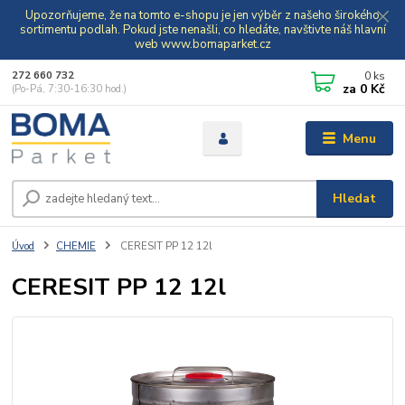
Upozorňujeme, že na tomto e-shopu je jen výběr z našeho širokého
sortimentu podlah. Pokud jste nenašli, co hledáte, navštivte náš hlavní
web www.bomaparket.cz
0
ks
272 660 732
za
0 Kč
(Po-Pá, 7:30-16:30 hod.)
Menu
Hledat
Úvod
CHEMIE
CERESIT PP 12 12l
CERESIT PP 12 12l