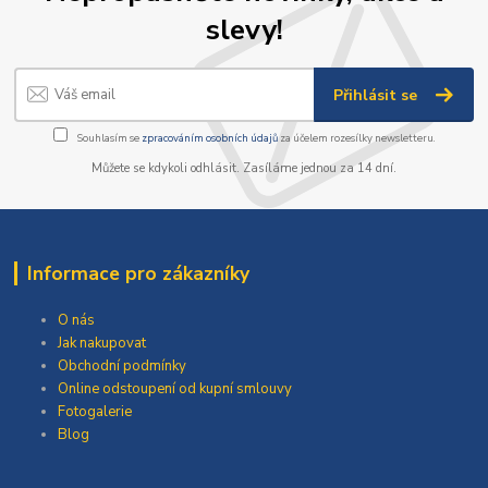
slevy!
Přihlásit se
Souhlasím se
zpracováním osobních údajů
za účelem rozesílky newsletteru.
Můžete se kdykoli odhlásit. Zasíláme jednou za 14 dní.
Informace pro zákazníky
O nás
Jak nakupovat
Obchodní podmínky
Online odstoupení od kupní smlouvy
Fotogalerie
Blog