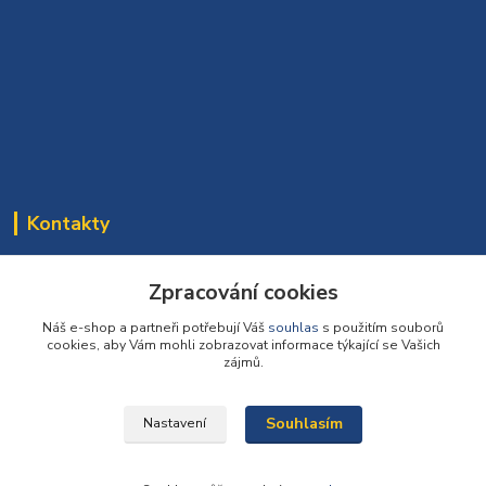
Kontakty
Bomaparket tým
272 660 732
Zpracování cookies
(Po-Pá, 7:30-16:30 hod.)
Náš e-shop a partneři potřebují Váš
souhlas
s použitím souborů
cookies, aby Vám mohli zobrazovat informace týkající se Vašich
info@podlahy1.cz
zájmů.
Souhlasím
Nastavení