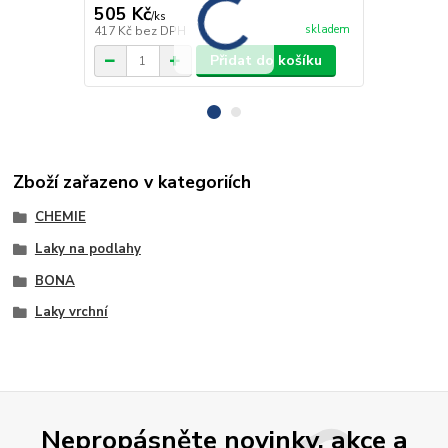
505 Kč
2 095 Kč
/
ks
skladem
417 Kč
bez DPH
1 731 Kč
bez
Přidat do košíku
Zboží zařazeno v kategoriích
CHEMIE
Laky na podlahy
BONA
Laky vrchní
Nepropásněte novinky, akce a