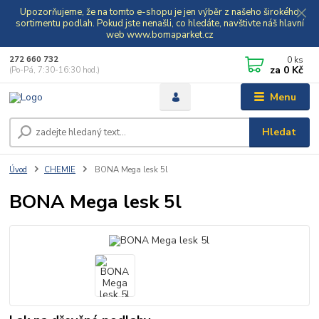
Upozorňujeme, že na tomto e-shopu je jen výběr z našeho širokého
sortimentu podlah. Pokud jste nenašli, co hledáte, navštivte náš hlavní
web www.bomaparket.cz
0
ks
272 660 732
za
0 Kč
(Po-Pá, 7:30-16:30 hod.)
Menu
Hledat
Úvod
CHEMIE
BONA Mega lesk 5l
BONA Mega lesk 5l