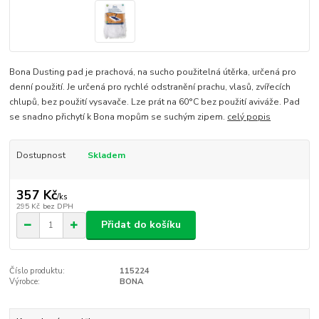
Bona Dusting pad je prachová, na sucho použitelná útěrka, určená pro
denní použití. Je určená pro rychlé odstranění prachu, vlasů, zvířecích
chlupů, bez použití vysavače. Lze prát na 60°C bez použití aviváže. Pad
se snadno přichytí k Bona mopům se suchým zipem.
celý popis
Dostupnost
Skladem
357 Kč
/
ks
295 Kč
bez DPH
Přidat do košíku
Číslo produktu:
115224
Výrobce:
BONA