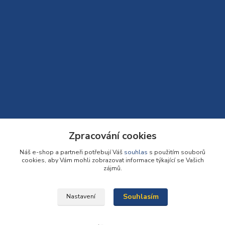
Zpracování cookies
Kontakty
Náš e-shop a partneři potřebují Váš
souhlas
s použitím souborů
cookies, aby Vám mohli zobrazovat informace týkající se Vašich
Bomaparket tým
zájmů.
272 660 732
(Po-Pá, 7:30-16:30 hod.)
Souhlasím
Nastavení
info@podlahy1.cz