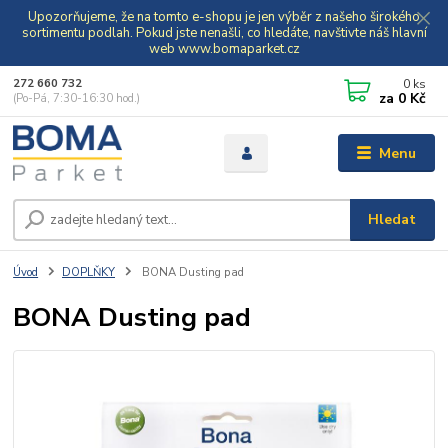
Upozorňujeme, že na tomto e-shopu je jen výběr z našeho širokého
sortimentu podlah. Pokud jste nenašli, co hledáte, navštivte náš hlavní
web www.bomaparket.cz
0
ks
272 660 732
za
0 Kč
(Po-Pá, 7:30-16:30 hod.)
Menu
Hledat
Úvod
DOPLŇKY
BONA Dusting pad
BONA Dusting pad