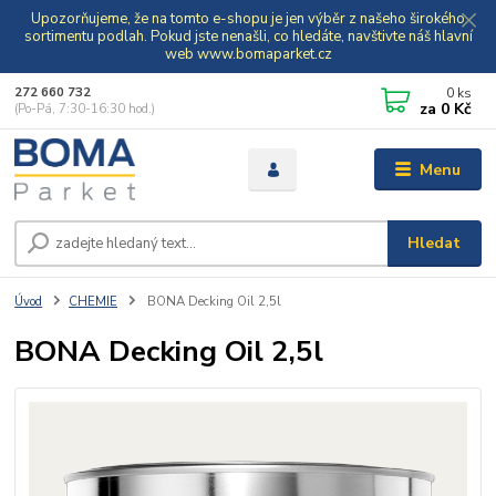
Upozorňujeme, že na tomto e-shopu je jen výběr z našeho širokého
sortimentu podlah. Pokud jste nenašli, co hledáte, navštivte náš hlavní
web www.bomaparket.cz
0
ks
272 660 732
za
0 Kč
(Po-Pá, 7:30-16:30 hod.)
Menu
Hledat
Úvod
CHEMIE
BONA Decking Oil 2,5l
BONA Decking Oil 2,5l