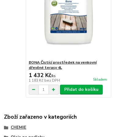
BONA Čistící prostředek na venkovní
dřevěné terasy 4L
1 432 Kč
/
ks
Skladem
1 183 Kč
bez DPH
Přidat do košíku
Zboží zařazeno v kategoriích
CHEMIE