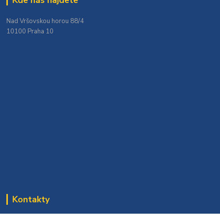
Kde nás najdete
Nad Vršovskou horou 88/4
10100 Praha 10
Kontakty
Bomaparket tým