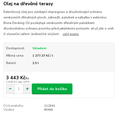
Olej na dřevěné terasy
Exteriérový olej pro vynikající impregnaci a dlouhotrvající ochranu
venkovních dřevěných ploch, zábradlí, palubek a nábytku v exteriéru.
Bona Decking Oil poskytuje venkovním dřevěným palubkám
dlouhodobou ochranu povrchu před jakýmkoliv počasím, ať už jde o sníh
či sluneční záření. Jedinečné složení ...
celý popis
Dostupnost
Skladem
Měrná cena
1 377,37 Kč / l
Balení
2.5 l
3 443 Kč
/
ks
2 846 Kč
bez DPH
Přidat do košíku
Číslo produktu:
112041
Výrobce:
BONA