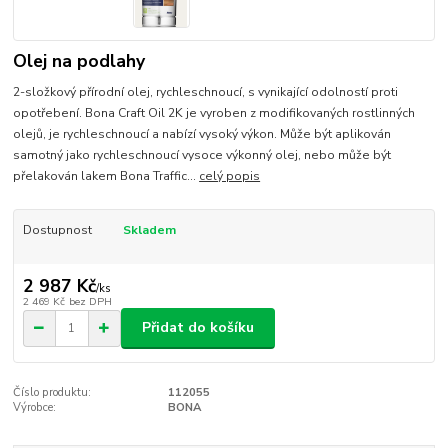
Olej na podlahy
2-složkový přírodní olej, rychleschnoucí, s vynikající odolností proti
opotřebení. Bona Craft Oil 2K je vyroben z modifikovaných rostlinných
olejů, je rychleschnoucí a nabízí vysoký výkon. Může být aplikován
samotný jako rychleschnoucí vysoce výkonný olej, nebo může být
přelakován lakem Bona Traffic...
celý popis
Dostupnost
Skladem
2 987 Kč
/
ks
2 469 Kč
bez DPH
Přidat do košíku
Číslo produktu:
112055
Výrobce:
BONA