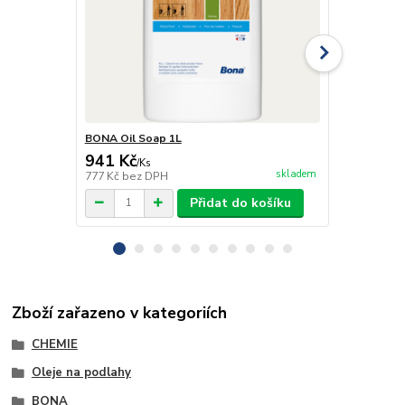
BONA Oil Soap 1L
BONA Oil So
941 Kč
4 044 Kč
/
Ks
skladem
777 Kč
bez DPH
3 342 Kč
bez
Přidat do košíku
Zboží zařazeno v kategoriích
CHEMIE
Oleje na podlahy
BONA