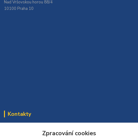
Nad Vršovskou horou 88/4
10100 Praha 10
Kontakty
Bomaparket tým
Zpracování cookies
272 660 732