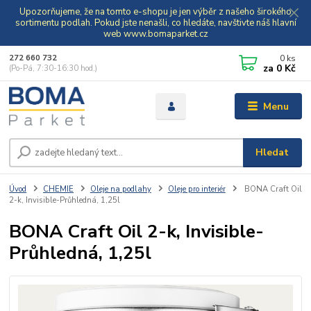
Upozorňujeme, že na tomto e-shopu je jen výběr z našeho širokého
sortimentu podlah. Pokud jste nenašli, co hledáte, navštivte náš hlavní
web www.bomaparket.cz
0
ks
272 660 732
za
0 Kč
(Po-Pá, 7:30-16:30 hod.)
Menu
Hledat
Úvod
CHEMIE
Oleje na podlahy
Oleje pro interiér
BONA Craft Oil
2-k, Invisible-Průhledná, 1,25l
BONA Craft Oil 2-k, Invisible-
Průhledná, 1,25l