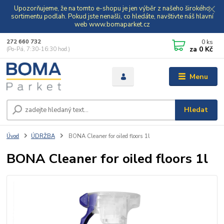
Upozorňujeme, že na tomto e-shopu je jen výběr z našeho širokého
sortimentu podlah. Pokud jste nenašli, co hledáte, navštivte náš hlavní
web www.bomaparket.cz
0
ks
272 660 732
za
0 Kč
(Po-Pá, 7:30-16:30 hod.)
Menu
Hledat
Úvod
ÚDRŽBA
BONA Cleaner for oiled floors 1l
BONA Cleaner for oiled floors 1l