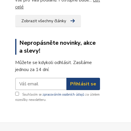
vše pro Vaši podlahu. Postupně bude...
číst
celé
Zobrazit všechny články
Nepropásněte novinky, akce
a slevy!
Můžete se kdykoli odhlásit. Zasíláme
jednou za 14 dní.
Přihlásit se
Souhlasím se
zpracováním osobních údajů
za účelem
rozesílky newsletteru.