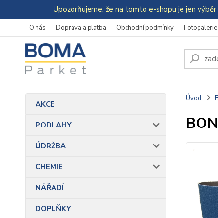
Upozorňujeme, že na tomto e-shopu je jen výběr 
O nás
Doprava a platba
Obchodní podmínky
Fotogalerie
Úvod
AKCE
BON
PODLAHY
ÚDRŽBA
CHEMIE
NÁŘADÍ
DOPLŇKY