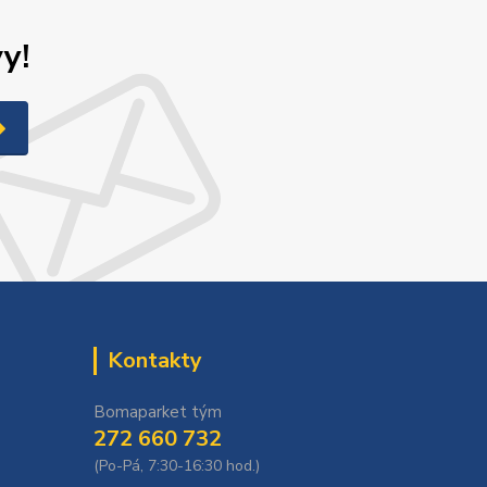
y!
Kontakty
Bomaparket tým
272 660 732
(Po-Pá, 7:30-16:30 hod.)