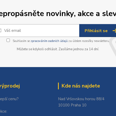
epropásněte novinky, akce a slev
Přihlásit se
Souhlasím se
zpracováním osobních údajů
za účelem rozesílky newsletteru.
Můžete se kdykoli odhlásit. Zasíláme jednou za 14 dní.
výprodej
Kde nás najdete
lepší cenu?
Nad Vršovskou horou 88/4
10100 Praha 10
kce: