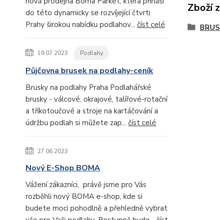
nová prodejna Boma Parket, která přináší
Zboží 
do této dynamicky se rozvíjející čtvrti
Prahy širokou nabídku podlahov...
číst celé
BRUS
19.07.2023
Podlahy
Půjčovna brusek na podlahy-ceník
Brusky na podlahy Praha Podlahářské
brusky - válcové, okrajové, talířové-rotační
a tříkotoučové a stroje na kartáčování a
údržbu podlah si můžete zap...
číst celé
27.06.2023
Nový E-Shop BOMA
Vážení zákazníci, právě jsme pro Vás
rozběhli nový BOMA e-shop, kde si
budete moci pohodlně a přehledně vybrat