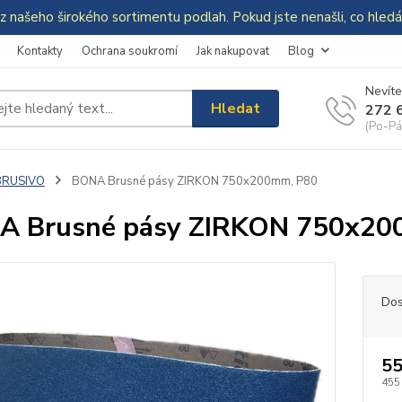
z našeho širokého sortimentu podlah. Pokud jste nenašli, co hle
Kontakty
Ochrana soukromí
Jak nakupovat
Blog
Nevíte
Hledat
272 
(Po-Pá
BRUSIVO
BONA Brusné pásy ZIRKON 750x200mm, P80
A Brusné pásy ZIRKON 750x20
Dos
55
455