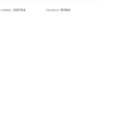
roduktu:
200704
Výrobce:
BONA