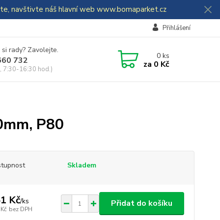
dáte, navštivte náš hlavní web www.bomaparket.cz
Přihlášení
 si rady? Zavolejte.
0
ks
660 732
za
0 Kč
, 7:30-16:30 hod.)
0mm, P80
tupnost
Skladem
1 Kč
/
ks
Přidat do košíku
 Kč
bez DPH