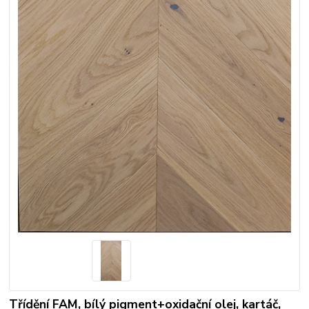
Třídění FAM, bílý pigment+oxidační olej, kartáč,