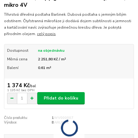
mikro 4V
Třívrstvá dřevěná podlaha Barlinek. Dubová podlaha s jemným bílým
odstínem. Čtyřstranná mikrofáze ji dodává dojem subtilnosti a jemnosti
a kartáčování navíc zvýrazňuje jedinečnou kresbu dřeva. Je pokrytá
přírodním olejem.
celý popis
Dostupnost
na objednávku
Měrná cena
2 251,80 Kč / m²
Balení
0.61 m²
1 374 Kč
/
bal
1 135 Kč
bez DPH
Přidat do košíku
Číslo produktu:
1WV000007
Výrobce:
BARLINEK