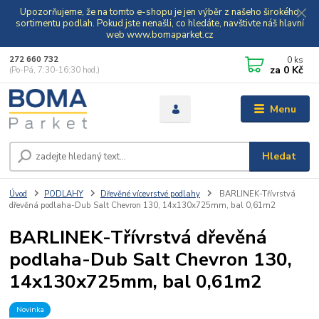
Upozorňujeme, že na tomto e-shopu je jen výběr z našeho širokého
sortimentu podlah. Pokud jste nenašli, co hledáte, navštivte náš hlavní
web www.bomaparket.cz
0
ks
272 660 732
za
0 Kč
(Po-Pá, 7:30-16:30 hod.)
Menu
Hledat
Úvod
PODLAHY
Dřevěné vícevrstvé podlahy
BARLINEK-Třívrstvá
dřevěná podlaha-Dub Salt Chevron 130, 14x130x725mm, bal 0,61m2
BARLINEK-Třívrstvá dřevěná
podlaha-Dub Salt Chevron 130,
14x130x725mm, bal 0,61m2
Novinka